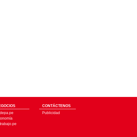
EGOCIOS
CONTÁCTENOS
depa.pe
Publicidad
onomía
trabajo.pe