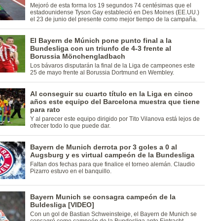
Mejoró de esta forma los 19 segundos 74 centésimas que el
estadounidense Tyson Gay estableció en Des Moines (EE.UU.)
el 23 de junio del presente como mejor tiempo de la campaña.
El Bayern de Múnich pone punto final a la
Bundesliga con un triunfo de 4-3 frente al
Borussia Mönchengladbach
Los bávaros disputarán la final de la Liga de campeones este
25 de mayo frente al Borussia Dortmund en Wembley.
Al conseguir su cuarto título en la Liga en cinco
años este equipo del Barcelona muestra que tiene
para rato
Y al parecer este equipo dirigido por Tito Vilanova está lejos de
ofrecer todo lo que puede dar.
Bayern de Munich derrota por 3 goles a 0 al
Augsburg y es virtual campeón de la Bundesliga
Faltan dos fechas para que finalice el torneo alemán. Claudio
Pizarro estuvo en el banquillo.
Bayern Munich se consagra campeón de la
Buldesliga [VIDEO]
Con un gol de Bastian Schweinsteige, el Bayern de Munich se