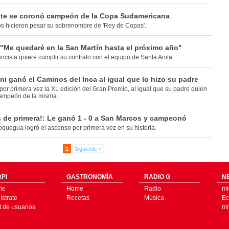
te se coronó campeón de la Copa Sudamericana
os hicieron pesar su sobrenombre de 'Rey de Copas'.
"Me quedaré en la San Martín hasta el próximo año"
iancista quiere cumplir su contrato con el equipo de Santa Anita.
ni ganó el Caminos del Inca al igual que lo hizo su padre
por primera vez la XL edición del Gran Premio, al igual que su padre quien
campeón de la misma.
s de primera!: Le ganó 1 - 0 a San Marcos y campeonó
quegua logró el ascenso por primera vez en su historia.
1
Siguiente »
PI
GASTRONOMÍA
RADIO G
N
me
Home
Radio
mi
strate
Recetas
Música
Ec
t de usuarios
mi