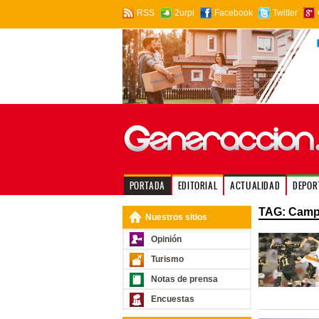
RSS
2urpi
Facebook
Twitter
PORTADA
EDITORIAL
ACTUALIDAD
DEPOR
TAG: Cam
Nuestros sitios
Opinión
Turismo
Notas de prensa
Encuestas