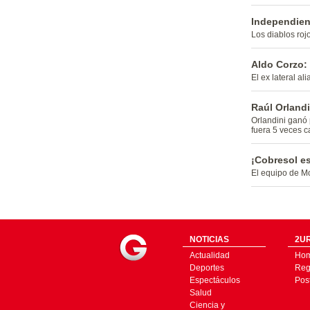
Independien
Los diablos roj
Aldo Corzo: 
El ex lateral al
Raúl Orlandi
Orlandini ganó 
fuera 5 veces 
¡Cobresol e
El equipo de Mo
NOTICIAS
2UR
Actualidad
Ho
Deportes
Regí
Espectáculos
Pos
Salud
Ciencia y