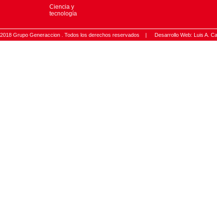
Ciencia y
tecnología
2018 Grupo Generaccion . Todos los derechos reservados |
Desarrollo Web: Luis A.