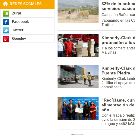
32% de la pobla
REDES SOCIALES
servicios básico
2urpi
Campaña Baños camb
trabajando en las 
Facebook
Trujillo.
Twitter
Kimberly-Clark 
Google+
protección a lo
Y a los comerciantes
Malvinas.
Kimberly-Clark 
Puente Piedra
Kimberly-Clark tam
facilitar el apoyo de
damnificada.
"Recíclame, cum
alimentación de
año
Con el trabajo real
evitó la emisión de 
de agua y 4482 kWh