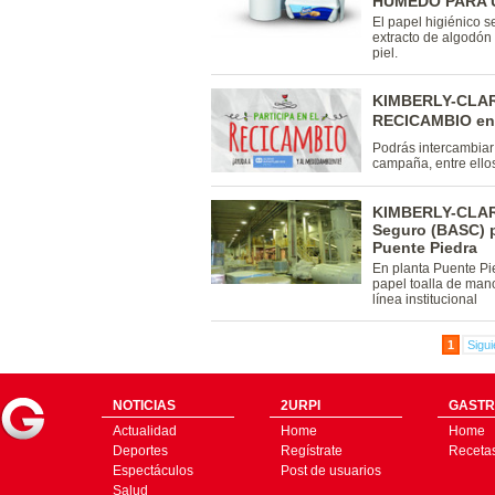
HÚMEDO PARA 
El papel higiénico s
extracto de algodón
piel.
KIMBERLY-CLARK 
RECICAMBIO en
Podrás intercambiar
campaña, entre ellos
KIMBERLY-CLARK
Seguro (BASC) p
Puente Piedra
En planta Puente Pie
papel toalla de mano
línea institucional
1
Sigui
NOTICIAS
2URPI
GASTR
Actualidad
Home
Home
Deportes
Regístrate
Receta
Espectáculos
Post de usuarios
Salud