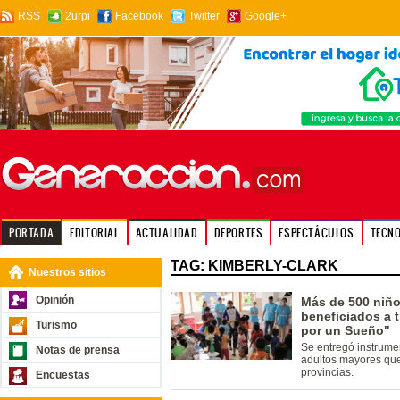
RSS
2urpi
Facebook
Twitter
Google+
PORTADA
EDITORIAL
ACTUALIDAD
DEPORTES
ESPECTÁCULOS
TECN
TAG: KIMBERLY-CLARK
Nuestros sitios
Opinión
Más de 500 niño
beneficiados a t
Turismo
por un Sueño"
Se entregó instrume
Notas de prensa
adultos mayores que
provincias.
Encuestas