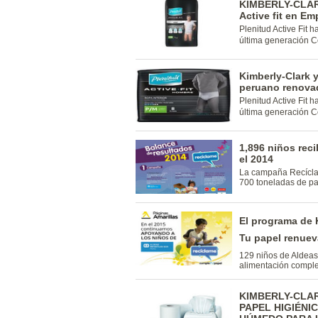
KIMBERLY-CLARK
Active fit en Em
Plenitud Active Fit 
última generación Co
Kimberly-Clark 
peruano renovad
Plenitud Active Fit 
última generación Co
1,896 niños rec
el 2014
La campaña Recíclam
700 toneladas de pa
El programa de 
Tu papel renuev
129 niños de Aldeas
alimentación comple
KIMBERLY-CLAR
PAPEL HIGIÉNI