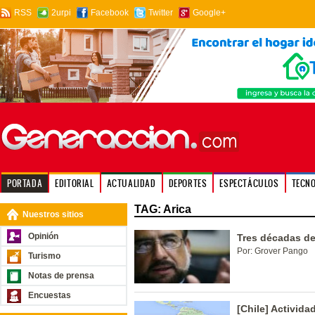
RSS
2urpi
Facebook
Twitter
Google+
PORTADA
EDITORIAL
ACTUALIDAD
DEPORTES
ESPECTÁCULOS
TECN
TAG: Arica
Nuestros sitios
Opinión
Tres décadas de
Por: Grover Pango
Turismo
Notas de prensa
Encuestas
[Chile] Activida