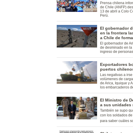
Prensa chilena info
de Chile (ANFP) des
13 de abril a Colo C
Perú.
El gobernador de
en la frontera 
a Chile de forma
El gobernador de Ari
de desminado en la f
ingreso de personas
Exportadores bo
puertos chileno
Las negativas a irse
volúmenes de carga 
de Arica, Iquique y 
los embarcaderos de 
El Ministro de D
a sus unidades m
También se supo que
con los soldados de
para saber cuáles s