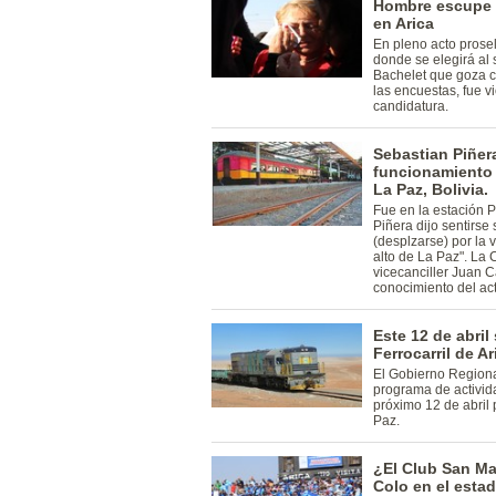
Hombre escupe e
en Arica
En pleno acto prosel
donde se elegirá al
Bachelet que goza c
las encuestas, fue v
candidatura.
Sebastian Piñer
funcionamiento d
La Paz, Bolivia.
Fue en la estación 
Piñera dijo sentirse
(desplzarse) por la v
alto de La Paz". La C
vicecanciller Juan C
conocimiento del act
Este 12 de abril
Ferrocarril de A
El Gobierno Regional
programa de activida
próximo 12 de abril 
Paz.
¿El Club San Ma
Colo en el esta