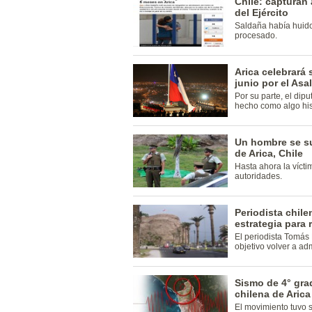
Chile: capturan
del Ejército
Saldaña había huid
procesado.
Arica celebrará 
junio por el Asa
Por su parte, el dip
hecho como algo his
Un hombre se su
de Arica, Chile
Hasta ahora la vícti
autoridades.
Periodista chil
estrategia para 
El periodista Tomás
objetivo volver a ad
Sismo de 4° grad
chilena de Arica
El movimiento tuvo s