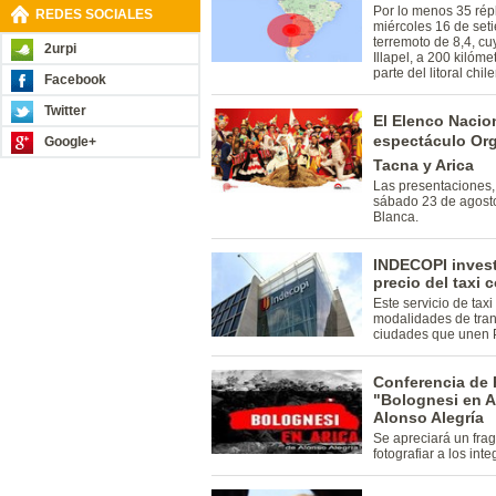
Por lo menos 35 rép
REDES SOCIALES
miércoles 16 de seti
terremoto de 8,4, c
2urpi
Illapel, a 200 kilóm
parte del litoral chil
Facebook
Twitter
El Elenco Nacion
espectáculo Or
Google+
Tacna y Arica
Las presentaciones, 
sábado 23 de agosto
Blanca.
INDECOPI invest
precio del taxi 
Este servicio de taxi
modalidades de trans
ciudades que unen P
Conferencia de 
"Bolognesi en Ar
Alonso Alegría
Se apreciará un frag
fotografiar a los inte