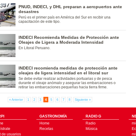
PNUD, INDECI, y DHL preparan a aeropuertos ante
desastres
Perú es el primer país en América del Sur en recibir una
capacitación de este tipo.
INDECI Recomienda Medidas de Protección ante
Oleajes de Ligera a Moderada Intensidad
En Litoral Peruano.
INDECI recomienda medidas de protección ante
oleajes de ligera intensidad en el litoral sur
Se debe evitar realizar actividades portuarias y de pesca
durante el oleaje anómalo y asegurar las embarcaciones o
retirar las embarcaciones pequeñas hacia tierra firme.
« Anterior
1
2
3
4
5
6
7
8
Siguiente »
PI
GASTRONOMÍA
RADIO G
N
me
Home
Radio
mi
strate
Recetas
Música
Ec
t de usuarios
mi