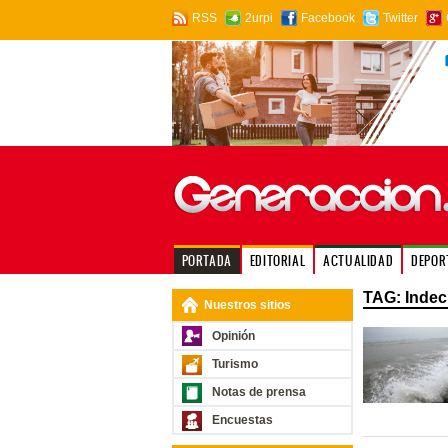
RSS
2urpi
Facebook
Twitter
PORTADA
EDITORIAL
ACTUALIDAD
DEPOR
TAG: Indec
Nuestros sitios
Opinión
Turismo
Notas de prensa
Encuestas