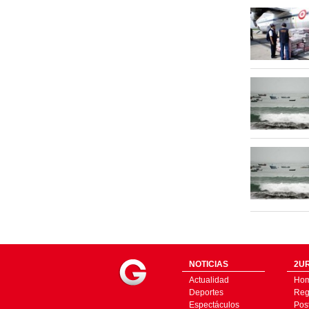
NOTICIAS
2UR
Actualidad
Ho
Deportes
Regí
Espectáculos
Pos