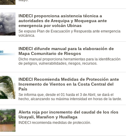
Mayo.
INDECI proporciona asistencia técnica a
autoridades de Arequipa y Moquegua ante
emergencia por volcán Ubinas
Se expuso Plan de Evacuación y Respuesta ante emergencia
volcánica.
INDECI difunde manual para la elaboración de
Mapa Comunitario de Riesgos
Dicho manual proporciona herramientas para la identificación
de peligros, vulnerabilidades, riesgos, recursos.
INDECI Recomienda Medidas de Protección ante
Incremento de Vientos en la Costa Central del
País
Se informa que, desde el 01 hasta el 3 de Abril, se dará el
hecho, alcanzando su máxima intensidad en horas de la tarde.
Alerta roja por incremento del caudal de los ríos
Ucayali, Marañon y Huallaga
INDECI recomienda medidas de protección.