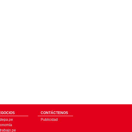
EGOCIOS
CONTÁCTENOS
depa.pe
Publicidad
onomía
trabajo.pe