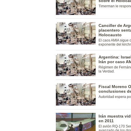
sobre el Holoca
Timerman le respond
Canciller de Arg
placentero sent
Holocausto
El caos AMIA sigue 
exponente del kirch
Argentina: Israe
Irán por caso A
Régimen de Fernánd
la Verdad.
Fiscal Moreno 
conclusiones d
Autoridad espera pos
Irán muestra vi
en 2011
El avión RQ-170 Sen
avanzado de los dro