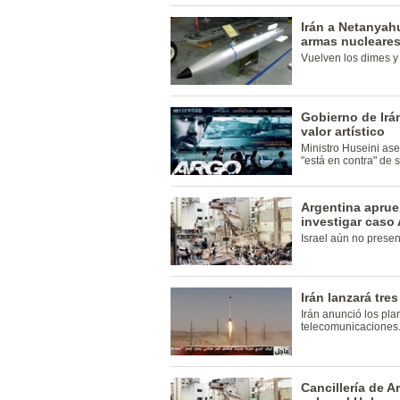
Irán a Netanyahu
armas nucleare
Vuelven los dimes y 
Gobierno de Irán
valor artístico
Ministro Huseini as
"está en contra" de s
Argentina apru
investigar caso
Israel aún no presen
Irán lanzará tre
Irán anunció los pla
telecomunicaciones
Cancillería de A