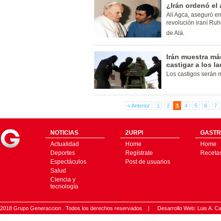
¿Irán ordenó el 
Alí Agca, aseguró en
revolución iraní Ruh
de Alá.
Irán muestra m
castigar a los 
Los castigos serán 
« Anterior
1
2
3
4
5
6
7
NOTICIAS
2URPI
GASTR
Actualidad
Home
Home
Deportes
Regístrate
Receta
Espectáculos
Post de usuarios
Salud
Ciencia y
tecnología
2018 Grupo Generaccion . Todos los derechos reservados |
Desarrollo Web: Luis A.