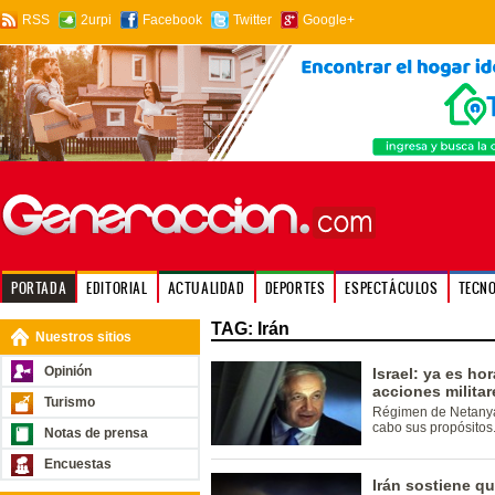
RSS
2urpi
Facebook
Twitter
Google+
PORTADA
EDITORIAL
ACTUALIDAD
DEPORTES
ESPECTÁCULOS
TECN
TAG: Irán
Nuestros sitios
Opinión
Israel: ya es ho
acciones militar
Turismo
Régimen de Netanyah
cabo sus propósitos
Notas de prensa
Encuestas
Irán sostiene qu