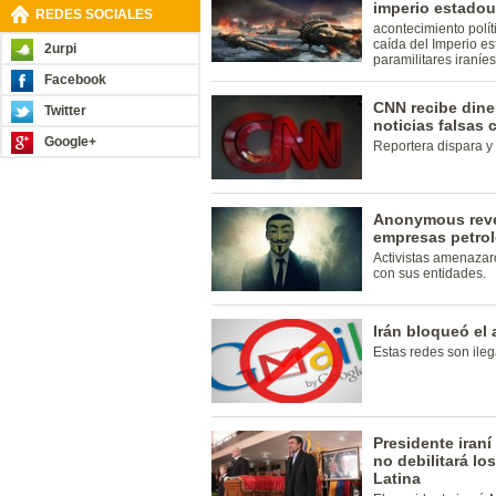
imperio estadou
REDES SOCIALES
acontecimiento polít
caída del Imperio es
2urpi
paramilitares iraní
Facebook
CNN recibe dine
Twitter
noticias falsas c
Google+
Reportera dispara y 
Anonymous reve
empresas petrol
Activistas amenazaro
con sus entidades.
Irán bloqueó el
Estas redes son ileg
Presidente iran
no debilitará lo
Latina