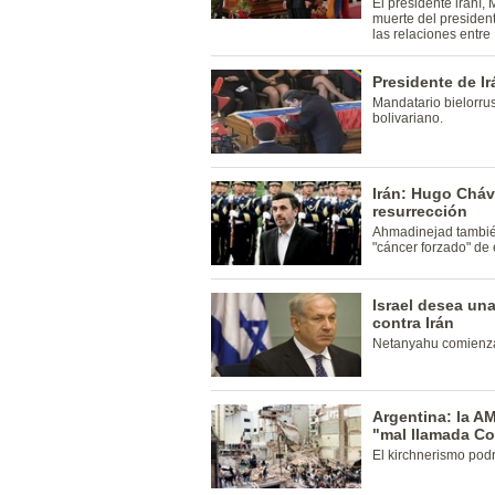
El presidente iraní
muerte del presiden
las relaciones entre
Presidente de I
Mandatario bielorru
bolivariano.
Irán: Hugo Cháve
resurrección
Ahmadinejad tambié
"cáncer forzado" de 
Israel desea un
contra Irán
Netanyahu comienza
Argentina: la AM
"mal llamada Co
El kirchnerismo podr