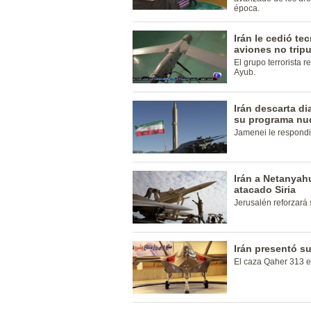
época.
Irán le cedió te
aviones no trip
El grupo terrorista 
Ayub.
Irán descarta d
su programa nu
Jamenei le respond
Irán a Netanyahu
atacado Siria
Jerusalén reforzará 
Irán presentó s
El caza Qaher 313 es