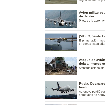
según informó la pol
Avión militar es
de Japón
Piloto de la aeronav
[VIDEO] Vuelo E
El primer avión impu
en tierras madrileña
Ataque de avión
deja al menos c
Atentado estaba diri
Rusia: Desapare
bordo
Aeronave perdió com
aeropuerto de Serov