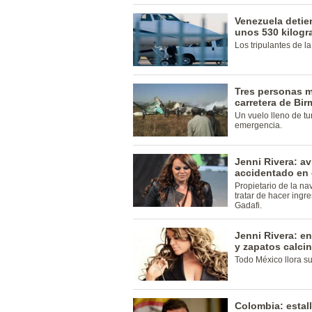
Venezuela detie
unos 530 kilogr
Los tripulantes de l
Tres personas mu
carretera de Bir
Un vuelo lleno de tu
emergencia.
Jenni Rivera: av
accidentado en 
Propietario de la n
tratar de hacer ingr
Gadafi.
Jenni Rivera: e
y zapatos calc
Todo México llora su
Colombia: estall