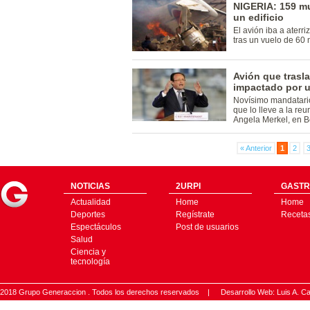
NIGERIA: 159 mue
un edificio
El avión iba a aterr
tras un vuelo de 60
Avión que trasl
impactado por u
Novísimo mandatario
que lo lleve a la re
Angela Merkel, en Be
« Anterior
1
2
NOTICIAS
2URPI
GASTR
Actualidad
Home
Home
Deportes
Regístrate
Receta
Espectáculos
Post de usuarios
Salud
Ciencia y
tecnología
2018 Grupo Generaccion . Todos los derechos reservados |
Desarrollo Web: Luis A.