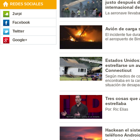
justo después d
REDES SOCIALES
internacional d
La aeronave llevaba
2urpi
Facebook
Avión de carga 
Twitter
El incidente fue dur
el aeropuerto de Bi
Google+
Estados Unidos
estrellarse un 
Connecticut
Según medios de com
encontraba en la ca
situación de desapar
Tres cosas que 
estrellaba
Por: Ric Elias
Hackean el sist
teléfono Androi