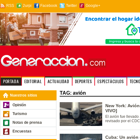
RSS
2urpi
Facebook
Twitter
Google+
PORTADA
EDITORIAL
ACTUALIDAD
DEPORTES
ESPECTÁCULOS
TECN
TAG: avión
Nuestros sitios
Opinión
New York: Avión
VIVO]
Turismo
El avión fue llevad
revisado por el CDC 
Notas de prensa
Encuestas
Cuba: Un avión