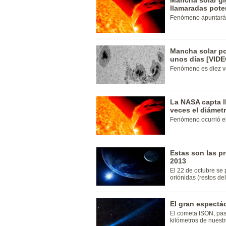
Mancha solar gi
llamaradas pote
Fenómeno apuntará a
Mancha solar po
unos días [VIDE
Fenómeno es diez v
La NASA capta l
veces el diámetr
Fenómeno ocurrió el
Estas son las p
2013
El 22 de octubre se p
oriónidas (restos de
El gran espectá
El cometa ISON, pas
kilómetros de nuestr