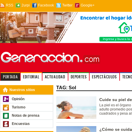
RSS
2urpi
Facebook
Twitter
Google+
PORTADA
EDITORIAL
ACTUALIDAD
DEPORTES
ESPECTÁCULOS
TECN
TAG: Sol
Nuestros sitios
Opinión
Cuide su piel de
La piel es el órgan
Turismo
adulto promedio pos
cuadrados y pesa al
Notas de prensa
Encuestas
¿Cómo se cuidan