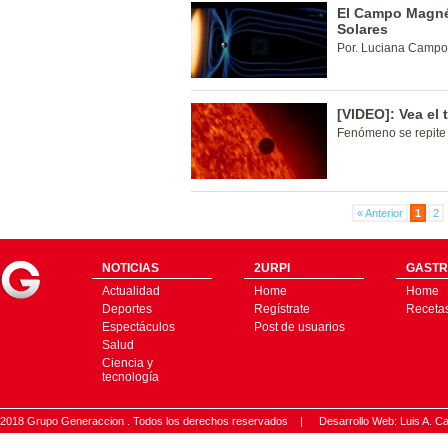
El Campo Magnét
Solares
Por. Luciana Campo
[VIDEO]: Vea el 
Fenómeno se repite
« Anterior
1
2
NOTICIAS
2URPI
GASTR
Actualidad
Home
Home
Deportes
Regístrate
Receta
Espectáculos
Post de usuarios
Salud
Ciencia y
tecnología
2018 Grupo Generaccion . Todos los derechos reservados |
Desarrollo Web: Luis A.