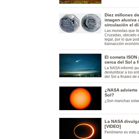
Diez millones d
imagen alusiva 
circulación el d
Las monedas que lle
Cruzadas, ubicado e
legal, por lo que p
transacción económ
El cometa ISON 
cerca del Sol a 
La NASA informó que
deslumbrar a los en
del Sol a finales de 
¿NASA advierte 
Sol?
¿Son manchas solar
La NASA divulga
[VIDEO]
Fenómeno es visto p