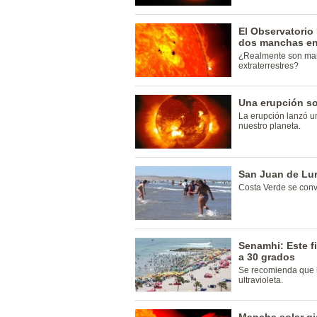
El Observatorio 
dos manchas en 
¿Realmente son man
extraterrestres?
Una erupción sol
La erupción lanzó u
nuestro planeta.
San Juan de Lur
Costa Verde se convi
Senamhi: Este f
a 30 grados
Se recomienda que l
ultravioleta.