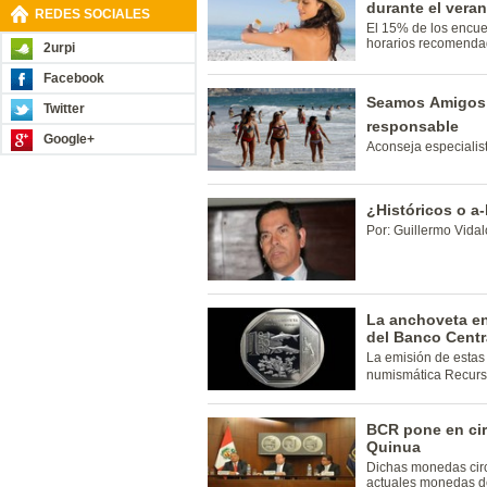
durante el vera
REDES SOCIALES
El 15% de los encue
horarios recomenda
2urpi
Facebook
Seamos Amigos 
Twitter
responsable
Google+
Aconseja especialis
¿Históricos o a-
Por: Guillermo Vidal
La anchoveta e
del Banco Centr
La emisión de estas
numismática Recurso
BCR pone en cir
Quinua
Dichas monedas circ
actuales monedas de