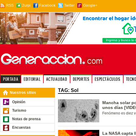
RSS
2urpi
Facebook
Twitter
Google+
PORTADA
EDITORIAL
ACTUALIDAD
DEPORTES
ESPECTÁCULOS
TECN
TAG: Sol
Nuestros sitios
Opinión
Mancha solar po
unos días [VIDE
Turismo
Fenómeno es diez v
Notas de prensa
Encuestas
La NASA capta l