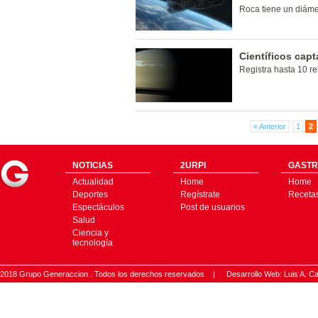
Roca tiene un diáme
Científicos cap
Registra hasta 10 r
« Anterior
1
2
NOTICIAS
2URPI
GASTR
Actualidad
Home
Home
Deportes
Regístrate
Receta
Espectáculos
Post de usuarios
Salud
Ciencia y
tecnología
2018 Grupo Generaccion . Todos los derechos reservados |
Desarrollo Web: Luis A.