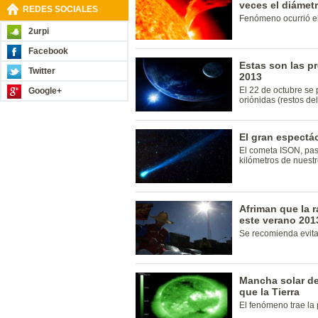
veces el diámetr
REDES SOCIALES
Fenómeno ocurrió el
2urpi
Facebook
Estas son las p
Twitter
2013
El 22 de octubre se p
Google+
oriónidas (restos de
El gran espectá
El cometa ISON, pas
kilómetros de nuestr
Afriman que la r
este verano 201
Se recomienda evitar
Mancha solar de
que la Tierra
El fenómeno trae la