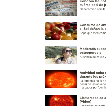
Conozca las not
miércoles 6 de j
Generaccion.com te l
Consumo de anti
el Sol dañan la p
Sepa que medicamen
Moderada exposi
osteoporosis
Ausencia de calcio y
Actividad solar 
durante los pr
La tormenta solar n
pesar de las advert
marcados por 'bomba
Llamaradas solar
(Video)