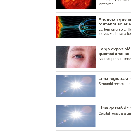
Fenómeno causaría 
terrestres.
Anuncian que en
tormenta solar a
La 'tormenta solar' 
jueves y afectaría l
Larga exposició
quemaduras sol
A tomar precaucione
Lima registrará 
Senamhi recomienda
Lima gozará de 
Capital registrará 