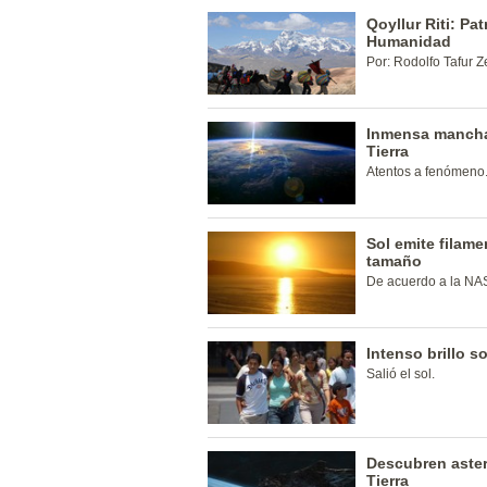
Qoyllur Riti: Pa
Humanidad
Por: Rodolfo Tafur Z
Inmensa mancha 
Tierra
Atentos a fenómeno
Sol emite filame
tamaño
De acuerdo a la NA
Intenso brillo s
Salió el sol.
Descubren aster
Tierra