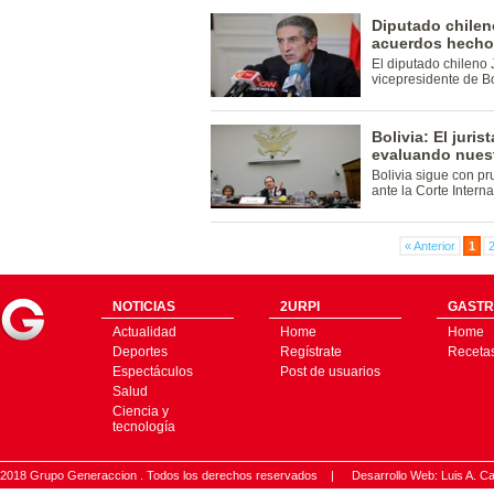
Diputado chileno
acuerdos hecho
El diputado chileno
vicepresidente de Bo
Bolivia: El juri
evaluando nues
Bolivia sigue con pr
ante la Corte Intern
« Anterior
1
NOTICIAS
2URPI
GASTR
Actualidad
Home
Home
Deportes
Regístrate
Receta
Espectáculos
Post de usuarios
Salud
Ciencia y
tecnología
2018 Grupo Generaccion . Todos los derechos reservados |
Desarrollo Web: Luis A.