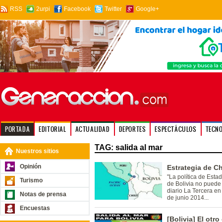
RSS
2urpi
Facebook
Twitter
Google+
PORTADA
EDITORIAL
ACTUALIDAD
DEPORTES
ESPECTÁCULOS
TECN
TAG: salida al mar
Nuestros sitios
Opinión
Estrategia de Ch
"La política de Est
Turismo
de Bolivia no puede 
diario La Tercera en 
Notas de prensa
de junio 2014...
Encuestas
[Bolivia] El ot