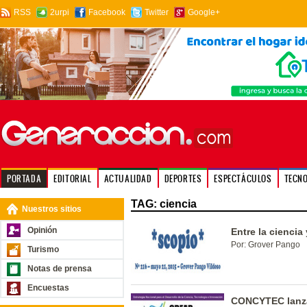
RSS
2urpi
Facebook
Twitter
Google+
PORTADA
EDITORIAL
ACTUALIDAD
DEPORTES
ESPECTÁCULOS
TECN
TAG: ciencia
Nuestros sitios
Opinión
Entre la ciencia 
Por: Grover Pango
Turismo
Notas de prensa
Encuestas
CONCYTEC lanza 