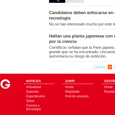
Candidatos deben enfocarse en el
tecnología
No se han interesado mucho por este 
Hallan una planta japonesa con
por la ciencia
Científicos señalan que la Paris japoni
grande que se ha encontrado, cincuent
aumentaría su riesgo de extinción.
« Anterior
1
NOTICIAS
2URPI
GASTR
Actualidad
Home
Home
Deportes
Regístrate
Receta
Espectáculos
Post de usuarios
Salud
Ciencia y
tecnología