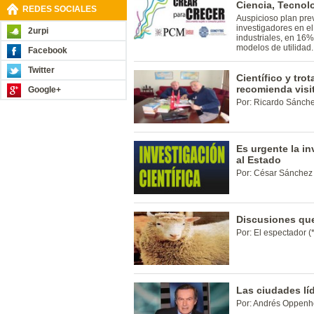
Ciencia, Tecnol
REDES SOCIALES
Auspicioso plan pr
investigadores en e
2urpi
industriales, en 16
modelos de utilidad.
Facebook
Twitter
Científico y tro
recomienda visit
Google+
Por: Ricardo Sánch
Es urgente la in
al Estado
Por: César Sánchez 
Discusiones que
Por: El espectador (*
Las ciudades lí
Por: Andrés Oppenhe