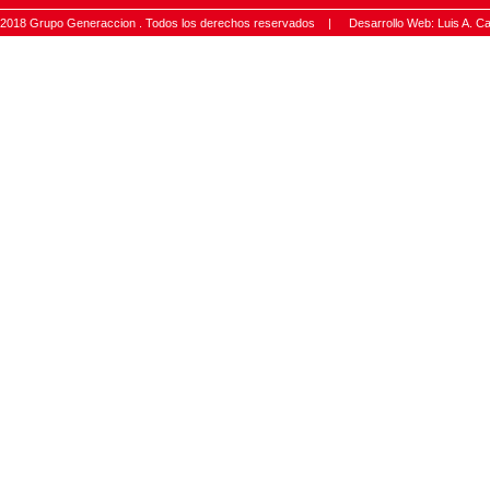
2018 Grupo Generaccion . Todos los derechos reservados |
Desarrollo Web: Luis A.