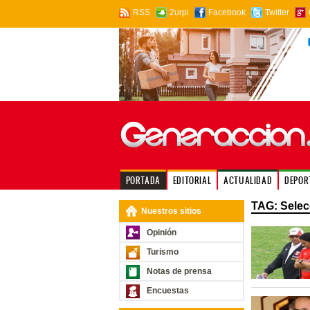
RSS
2urpi
Facebook
Twitter
PORTADA
EDITORIAL
ACTUALIDAD
DEPOR
TAG: Selec
Nuestros sitios
Opinión
Turismo
Notas de prensa
Encuestas