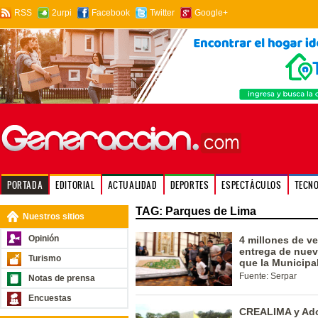
RSS
2urpi
Facebook
Twitter
Google+
PORTADA
EDITORIAL
ACTUALIDAD
DEPORTES
ESPECTÁCULOS
TECN
TAG: Parques de Lima
Nuestros sitios
Opinión
4 millones de v
entrega de nue
Turismo
que la Municipa
Fuente: Serpar
Notas de prensa
Encuestas
CREALIMA y Adop