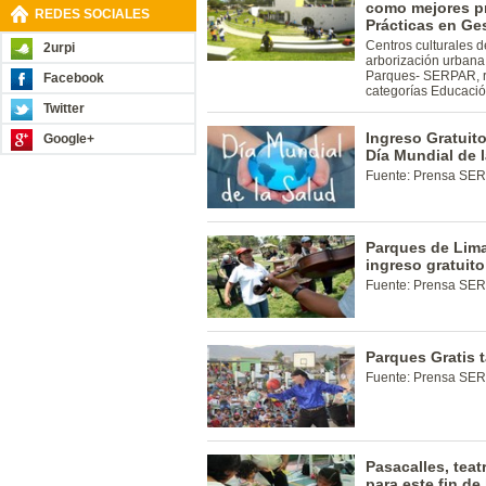
como mejores p
REDES SOCIALES
Prácticas en Ge
Centros culturales 
2urpi
arborización urbana
Parques- SERPAR, re
Facebook
categorías Educació
Twitter
Ingreso Gratuit
Google+
Día Mundial de 
Fuente: Prensa SE
Parques de Lima
ingreso gratuit
Fuente: Prensa SE
Parques Gratis 
Fuente: Prensa SE
Pasacalles, teat
para este fin de