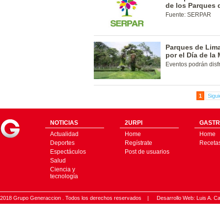
de los Parques 
Fuente: SERPAR
Parques de Lima
por el Día de la
Eventos podrán disf
1
Sigui
NOTICIAS
2URPI
GASTR
Actualidad
Home
Home
Deportes
Regístrate
Receta
Espectáculos
Post de usuarios
Salud
Ciencia y
tecnología
2018 Grupo Generaccion . Todos los derechos reservados |
Desarrollo Web: Luis A.