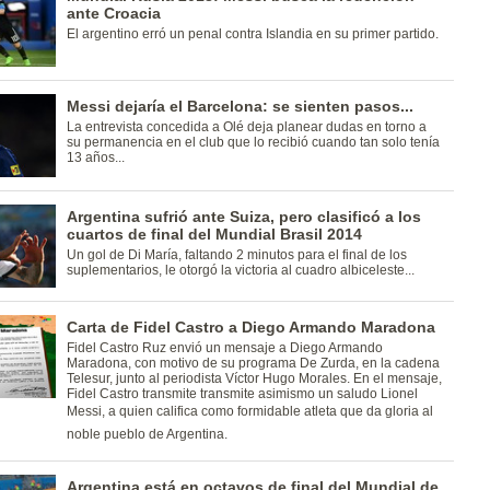
ante Croacia
El argentino erró un penal contra Islandia en su primer partido.
Messi dejaría el Barcelona: se sienten pasos...
La entrevista concedida a Olé deja planear dudas en torno a
su permanencia en el club que lo recibió cuando tan solo tenía
13 años...
Argentina sufrió ante Suiza, pero clasificó a los
cuartos de final del Mundial Brasil 2014
Un gol de Di María, faltando 2 minutos para el final de los
suplementarios, le otorgó la victoria al cuadro albiceleste...
Carta de Fidel Castro a Diego Armando Maradona
Fidel Castro Ruz envió un mensaje a Diego Armando
Maradona, con motivo de su programa De Zurda, en la cadena
Telesur, junto al periodista Víctor Hugo Morales. En el mensaje,
Fidel Castro transmite transmite asimismo un saludo Lionel
Messi, a quien califica como formidable atleta que da gloria al
noble pueblo de Argentina.
Argentina está en octavos de final del Mundial de