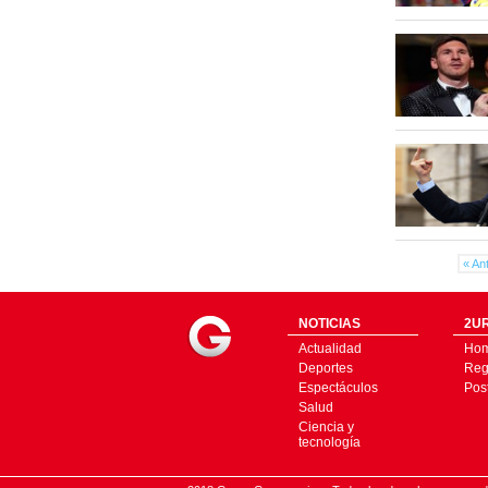
« Ant
NOTICIAS
2UR
Actualidad
Ho
Deportes
Regí
Espectáculos
Pos
Salud
Ciencia y
tecnología