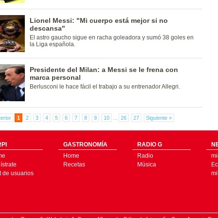
Lionel Messi: "Mi cuerpo está mejor si no
descansa"
El astro gaucho sigue en racha goleadora y sumó 38 goles en
la Liga española.
Presidente del Milan: a Messi se le frena con
marca personal
Berlusconi le hace fácil el trabajo a su entrenador Allegri.
erior
1
2
3
4
5
6
7
8
9
10
...
26
27
Siguiente »
PI
GASTRONOMÍA
RADIO G
N
me
Home
Radio
mi
strate
Recetas
Música
Ec
t de usuarios
mi