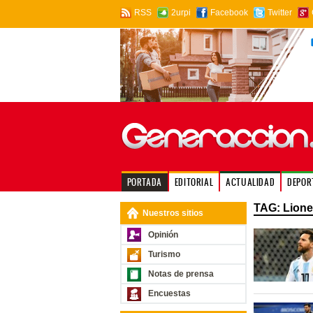
RSS
2urpi
Facebook
Twitter
PORTADA
EDITORIAL
ACTUALIDAD
DEPOR
TAG: Lione
Nuestros sitios
Opinión
Turismo
Notas de prensa
Encuestas