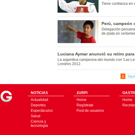
Tiene confianza en 
Perú, campeón o
Delegación peruana 
de plata en certamen
Luciana Aymar anunció su retiro para
La argentina campeona del mundo con 'Las Leo
Londres 2012.
1
Sigui
NOTICIAS
2URPI
GASTR
Actualidad
Home
Home
Deportes
Regístrate
Receta
Espectáculos
Post de usuarios
Salud
Ciencia y
tecnología