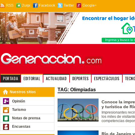
RSS
2urpi
Facebook
Twitter
Google+
PORTADA
EDITORIAL
ACTUALIDAD
DEPORTES
ESPECTÁCULOS
TECN
TAG: Olimpiadas
Nuestros sitios
Opinión
Conoce la impre
y turística de R
Turismo
Impresionantes recin
los miles de visitan
Notas de prensa
competencias deport
Encuestas
Río de Janeiro y