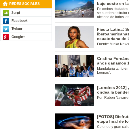
bajo costo en l
REDES SOCIALES
En ambas ciudades 
2urpi
se pueden disfrutar d
alcance de todos los 
Facebook
Twitter
Fiesta Latina: S
iberoamericanas
Google+
ecuatoriana de
Fuente: Minka News
Cristina Fernánd
años ganamos 1
Mandataria también 
Leonas".
[Londres 2012] 
ondea la bande
Por: Ruben Navarrett
[FOTOS] Disfrut
etapa final de 
Colorido y gran cali