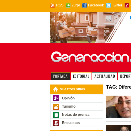
RSS
2urpi
Facebook
Twitter
PORTADA
EDITORIAL
ACTUALIDAD
DEPOR
TAG: Difer
Nuestros sitios
Opinión
Turismo
Notas de prensa
Encuestas