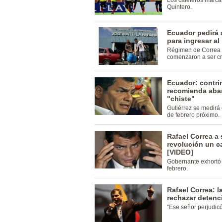
Los cafeteros marca
Quintero.
Ecuador pedirá 
para ingresar al
Régimen de Correa so
comenzaron a ser cri
Ecuador: contrin
recomienda aba
"chiste"
Gutiérrez se medirá
de febrero próximo.
Rafael Correa a
revolución un ca
[VIDEO]
Gobernante exhortó 
febrero.
Rafael Correa: l
rechazar deten
"Ese señor perjudicó