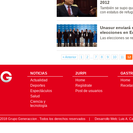
2012
También se supo que
con estatus de refu
Unasur enviará 
elecciones en 
Las elecciones se re
« Anterior
1
2
...
7
8
9
10
11
12
NOTICIAS
2URPI
GASTR
Actualidad
Home
Home
Deportes
Regístrate
Receta
Espectáculos
Post de usuarios
Salud
Ciencia y
tecnología
2018 Grupo Generaccion . Todos los derechos reservados |
Desarrollo Web: Luis A.