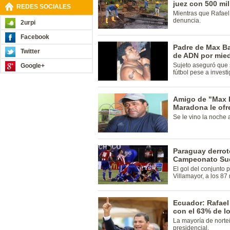
juez con 500 mil
REDES SOCIALES
Mientras que Rafael
denuncia.
2urpi
Facebook
Padre de Max Ba
Twitter
de ADN por mied
Sujeto aseguró que 
Google+
fútbol pese a invest
Amigo de "Max B
Maradona le ofr
Se le vino la noche 
Paraguay derrot
Campeonato Su
El gol del conjunto
Villamayor, a los 87
Ecuador: Rafael 
con el 63% de l
La mayoría de norte
presidencial.