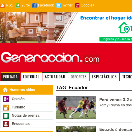
RSS
2urpi
Facebook
Twitter
Google+
PORTADA
EDITORIAL
ACTUALIDAD
DEPORTES
ESPECTÁCULOS
TECN
TAG: Ecuador
Nuestros sitios
Opinión
Perú vence 3-2 
Yordy Reyna en dos o
Turismo
Notas de prensa
Encuestas
Ecuador: deman