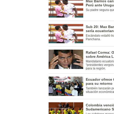
Max Barrios can
Perú ante Urugu
Su padre segura que
Sub 20: Max Bar
sería ecuatoria
Escándalo estalló tr
Panchana.
Rafael Correa: 
sobre América L
Mandatario ecuator
"presidentes vergo
para la región.
Ecuador ofrece 
para su retorno
También lanzarán pu
situación económica
Colombia venció
Sudamericano 