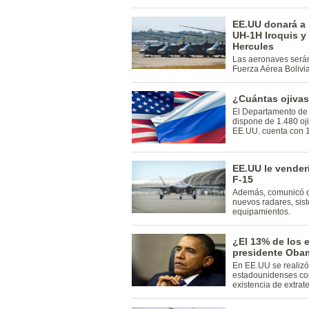
EE.UU donará a 
UH-1H Iroquis y
Hercules
Las aeronaves serán
Fuerza Aérea Bolivi
¿Cuántas ojivas
El Departamento de
dispone de 1.480 oj
EE.UU. cuenta con 1
EE.UU le venderí
F-15
Además, comunicó qu
nuevos radares, sist
equipamientos.
¿El 13% de los 
presidente Obam
En EE.UU se realizó
estadounidenses con
existencia de extrate