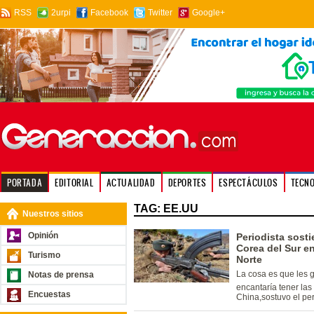
RSS
2urpi
Facebook
Twitter
Google+
PORTADA
EDITORIAL
ACTUALIDAD
DEPORTES
ESPECTÁCULOS
TECN
TAG: EE.UU
Nuestros sitios
Opinión
Periodista sosti
Corea del Sur en
Turismo
Norte
La cosa es que les 
Notas de prensa
encantaría tener las 
Encuestas
China,sostuvo el pe