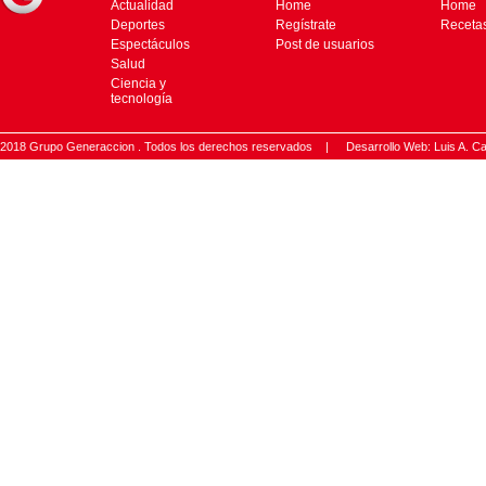
Actualidad
Home
Home
Deportes
Regístrate
Receta
Espectáculos
Post de usuarios
Salud
Ciencia y
tecnología
2018 Grupo Generaccion . Todos los derechos reservados |
Desarrollo Web: Luis A.