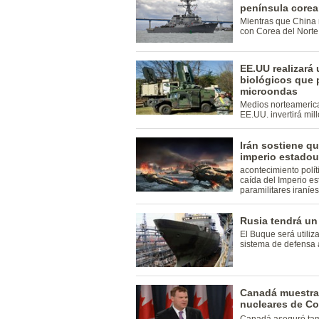
península core
Mientras que China m
con Corea del Norte
EE.UU realizará 
biológicos que 
microondas
Medios norteamerica
EE.UU. invertirá mil
Irán sostiene qu
imperio estadou
acontecimiento polít
caída del Imperio es
paramilitares iraní
Rusia tendrá un
El Buque será utili
sistema de defensa 
Canadá muestra
nucleares de Co