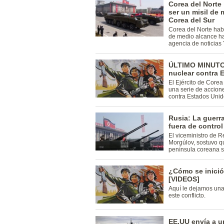
Corea del Norte
ser un misil de 
Corea del Sur
Corea del Norte habr
de medio alcance ha
agencia de noticias
ÚLTIMO MINUTO:
nuclear contra 
El Ejército de Core
una serie de accion
contra Estados Unid
Rusia: La guerr
fuera de control
El viceministro de R
Morgúlov, sostuvo que
península coreana sa
¿Cómo se inició
[VIDEOS]
Aquí le dejamos una
este conflicto.
EE.UU envía a un