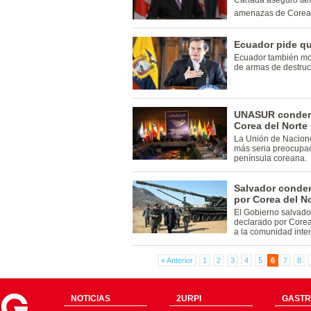
Canadá aseguró tamb
amenazas de Corea 
Ecuador pide qu
Ecuador también mos
de armas de destruc
UNASUR condena
Corea del Norte
La Unión de Nacion
más seria preocupaci
península coreana.
Salvador conden
por Corea del No
El Gobierno salvado
declarado por Corea 
a la comunidad inte
« Anterior
1
2
3
4
5
6
7
8
NOTICIAS
2URPI
GASTR