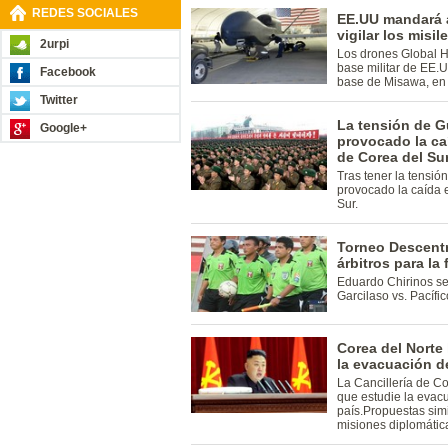
REDES SOCIALES
EE.UU mandará a
vigilar los misi
2urpi
Los drones Global H
base militar de EE.U
Facebook
base de Misawa, en 
Twitter
La tensión de G
Google+
provocado la ca
de Corea del Su
Tras tener la tensió
provocado la caída 
Sur.
Torneo Descentr
árbitros para la
Eduardo Chirinos ser
Garcilaso vs. Pacífi
Corea del Norte
la evacuación d
La Cancillería de C
que estudie la evac
país.Propuestas sim
misiones diplomática