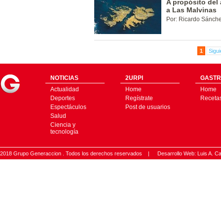
A propósito del 
a Las Malvinas
Por: Ricardo Sánche
1
Sigui
NOTICIAS
2URPI
GASTR
Actualidad
Home
Home
Deportes
Regístrate
Receta
Espectáculos
Post de usuarios
Salud
Ciencia y
tecnología
2018 Grupo Generaccion . Todos los derechos reservados |
Desarrollo Web: Luis A.