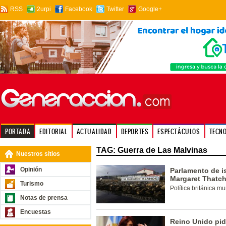
RSS
2urpi
Facebook
Twitter
Google+
PORTADA
EDITORIAL
ACTUALIDAD
DEPORTES
ESPECTÁCULOS
TECN
TAG: Guerra de Las Malvinas
Nuestros sitios
Opinión
Parlamento de i
Margaret Thatch
Turismo
Política británica m
Notas de prensa
Encuestas
Reino Unido pid