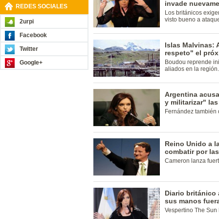
invade nuevame
REDES SOCIALES
Los británicos exige
visto bueno a ataque
2urpi
Facebook
Islas Malvinas: 
Twitter
respeto" el pró
Boudou reprende inic
Google+
aliados en la región.
Argentina acusa
y militarizar" l
Fernández también d
Reino Unido a l
combatir por las
Cameron lanza fuert
Diario británic
sus manos fuera
Vespertino The Sun l