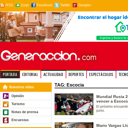
RSS
2urpi
Facebook
Twitter
Google+
PORTADA
EDITORIAL
ACTUALIDAD
DEPORTES
ESPECTÁCULOS
TECN
TAG: Escocia
Nuestros sitios
Opinión
Mundial Rusia 2
vencer a Escoci
Turismo
El próximo encuentro
junio.
Notas de prensa
Encuestas
Mario Vargas Ll