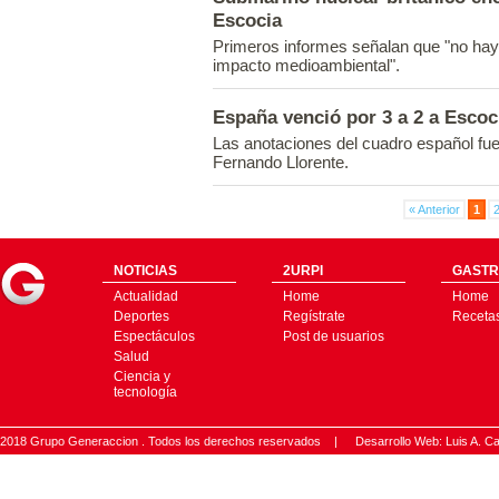
Escocia
Primeros informes señalan que "no hay 
impacto medioambiental".
España venció por 3 a 2 a Escoc
Las anotaciones del cuadro español fuer
Fernando Llorente.
« Anterior
1
NOTICIAS
2URPI
GASTR
Actualidad
Home
Home
Deportes
Regístrate
Receta
Espectáculos
Post de usuarios
Salud
Ciencia y
tecnología
2018 Grupo Generaccion . Todos los derechos reservados |
Desarrollo Web: Luis A.