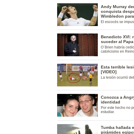
Andy Murray der
conquista despu
Wimbledon para
El escocés se impus
Benedicto XVI: 
suceder al Papa
O´Brien habría cedid
catolicismo en Rein
Esta terrible le
[VIDEO]
La lesión ocurrió de
Conozca a Angry
identidad
Por este hecho no p
estudiar.
Tumba hallada e
pirámides egipc