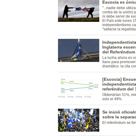
Escocia es únic
"...nadie debe utiliz
contra de la unión) 
ni debe servir de ex
El País este lunes 1
independentismo cat
"saltarse la legalidad
Independentista
Inglaterra esce
del Referéndum
La lucha ahora es v
llano para promover 
dramático. la cita c
[Escocia] Encue
independentistas
referéndum del 
Obtendrían 51%, mie
solo el 49%.
Se inició ofici
sobre la separa
El referéndum se lle