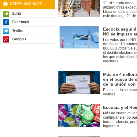
"El 'sí' habría dado
REDES SOCIALES
atizado otras expect
Llosa en este artícul
2urpi
este domingo 21 de
Facebook
Escocia seguirá
Twitter
NO se impuso e
Google+
Los votos por el NO 
del SÍ con 10 puntos
800 000 votos fue s
el distrito electoral 
los que están disem
electores.
Más de 4 millon
en el busca de 
de la unión con 
El resultado se esp
viernes.
Escocia y el Re
Más de cuatro millo
continuar siendo par
independencia, poni
Inglaterra.