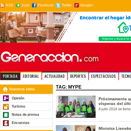
RSS
2urpi
Facebook
Twitter
Google+
PORTADA
EDITORIAL
ACTUALIDAD
DEPORTES
ESPECTÁCULOS
TECN
TAG: MYPE
Nuestros sitios
Opinión
Próximamente ap
vísperas del últ
Turismo
A julio 2018 se tien
Notas de prensa
Encuestas
Ministra Lienek