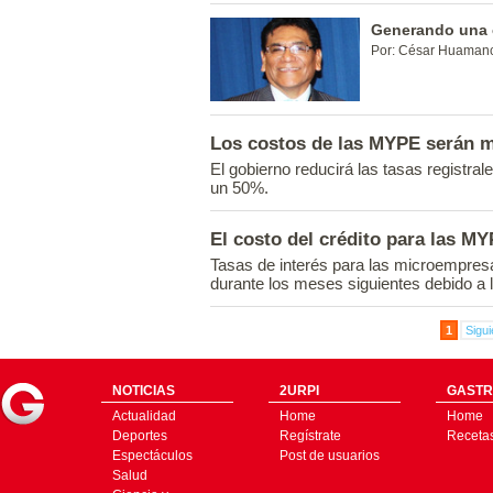
Generando una 
Por: César Huamanc
Los costos de las MYPE serán 
El gobierno reducirá las tasas registra
un 50%.
El costo del crédito para las M
Tasas de interés para las microempres
durante los meses siguientes debido a l
1
Sigui
NOTICIAS
2URPI
GASTR
Actualidad
Home
Home
Deportes
Regístrate
Receta
Espectáculos
Post de usuarios
Salud