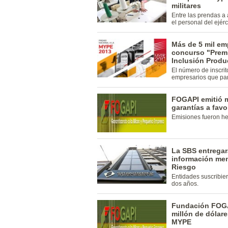
militares
Entre las prendas a
el personal del ejérc
Más de 5 mil em
concurso "Premi
Inclusión Produ
El número de inscri
empresarios que par
FOGAPI emitió m
garantías a fav
Emisiones fueron he
La SBS entregará
información men
Riesgo
Entidades suscribie
dos años.
Fundación FOGA
millón de dólare
MYPE