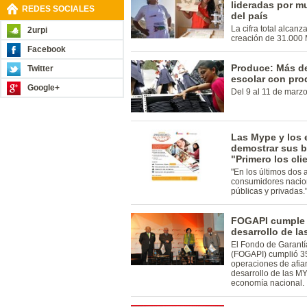
lideradas por mu
REDES SOCIALES
del país
La cifra total alcanz
2urpi
creación de 31.000
Facebook
Produce: Más de
Twitter
escolar con pro
Google+
Del 9 al 11 de marz
Las Mype y los
demostrar sus b
"Primero los cli
"En los últimos dos 
consumidores nacio
públicas y privadas.
FOGAPI cumple 
desarrollo de l
El Fondo de Garantí
(FOGAPI) cumplió 3
operaciones de afian
desarrollo de las M
economía nacional.