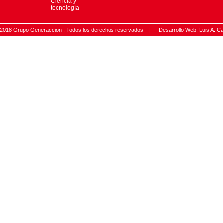
Ciencia y
tecnología
2018 Grupo Generaccion . Todos los derechos reservados |
Desarrollo Web: Luis A.