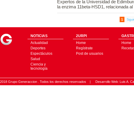
Expertos de la Universidad de Edimburg
la enzima 11beta-HSD1, relacionada al 
1
Sigui
NOTICIAS
2URPI
GASTR
Actualidad
Home
Home
Deportes
Regístrate
Receta
Espectáculos
Post de usuarios
Salud
Ciencia y
tecnología
2018 Grupo Generaccion . Todos los derechos reservados |
Desarrollo Web: Luis A.