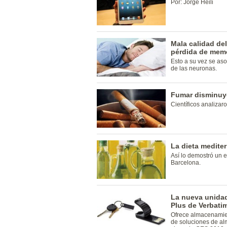
Por: Jorge Heili
Mala calidad de
pérdida de memo
Esto a su vez se aso
de las neuronas.
Fumar disminuye
Científicos analiza
La dieta medite
Así lo demostró un e
Barcelona.
La nueva unidad 
Plus de Verbati
Ofrece almacenamien
de soluciones de al