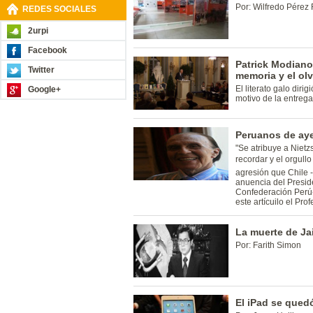
Por: Wilfredo Pérez 
REDES SOCIALES
2urpi
Facebook
Patrick Modiano 
Twitter
memoria y el ol
El literato galo dir
Google+
motivo de la entrega
Peruanos de aye
"Se atribuye a Nietz
recordar y el orgullo 
agresión que Chile -
anuencia del Preside
Confederación Perú-
este artícuilo el Pr
La muerte de J
Por: Farith Simon
El iPad se qued