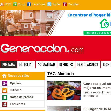
RSS
2urpi
Facebook
Twitter
Google+
PORTADA
EDITORIAL
ACTUALIDAD
DEPORTES
ESPECTÁCULOS
TECN
TAG: Memoria
Nuestros sitios
Opinión
Conozca qué al
mejorar su mem
Turismo
Frutos secos, frutas
cerebrales.
Notas de prensa
Encuestas
El Lugar de la M