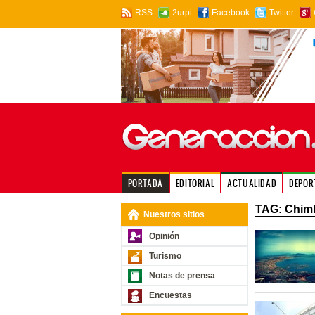
RSS
2urpi
Facebook
Twitter
PORTADA
EDITORIAL
ACTUALIDAD
DEPOR
TAG: Chim
Nuestros sitios
Opinión
Turismo
Notas de prensa
Encuestas