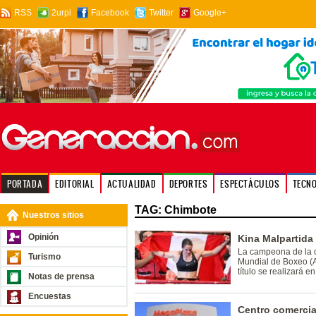
RSS
2urpi
Facebook
Twitter
Google+
PORTADA
EDITORIAL
ACTUALIDAD
DEPORTES
ESPECTÁCULOS
TECN
TAG: Chimbote
Nuestros sitios
Opinión
Kina Malpartida
La campeona de la c
Turismo
Mundial de Boxeo (A
título se realizará e
Notas de prensa
Encuestas
Centro comercia