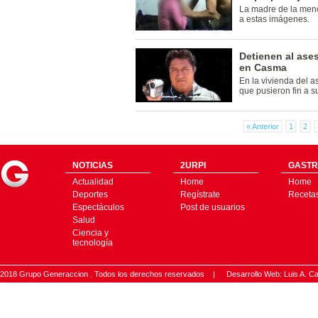
La madre de la meno
a estas imágenes.
Detienen al ases
en Casma
En la vivienda del a
que pusieron fin a s
« Anterior
1
2
NOTICIAS
2URPI
GASTR
Actualidad
Home
Home
Deportes
Regístrate
Receta
Espectáculos
Post de usuarios
Salud
Ciencia y
tecnología
2018 Grupo Generaccion . Todos los derechos reservados |
Desarrollo Web: Luis A.