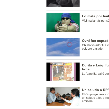
Lo mata por bai
Víctima jamás pensó 
Ovni fue capta
Objeto volador fue v
octubre pasado.
Dorita y Luigi 
hotel
La 'parejita' salió c
Un saludo a RPP
El Grupo generacción
un saludo a los dire
emisora.