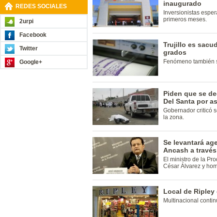
inaugurado
REDES SOCIALES
Inversionistas esper
primeros meses.
2urpi
Facebook
Trujillo es sacu
Twitter
grados
Fenómeno también s
Google+
Piden que se de
Del Santa por as
Gobernador criticó 
la zona.
Se levantará ag
Ancash a través
El ministro de la Pr
César Álvarez y ho
Local de Ripley
Multinacional conti