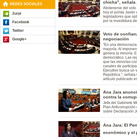
chicha", señala 
REDES SOCIALES
Abstenerse del voto
hoy el jurista Javie
2urpi
legisladores que opt
por la investidura de
Facebook
Twitter
Voto de confianz
negociación
Google+
"En una democracia e
mayoría. Al imponers
genera la minoría. E
democrático. Las r
que las minorías-co
canales de particip
Ejecutivo busca un 
República.", señala
artículo publicado e
Ana Jara anunci
contra la corru
Jefa del Gabinete Mi
Plan Anticorrupción 
sobre Declaración J
Ana Jara: El Pe
económico y el 