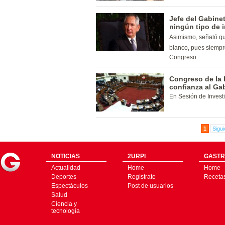
Jefe del Gabinet
ningún tipo de i
Asimismo, señaló qu
blanco, pues siempr
Congreso.
Congreso de la 
confianza al Ga
En Sesión de Invest
1
Sigui
NOTICIAS
2URPI
GASTR
Actualidad
Home
Home
Deportes
Regístrate
Receta
Espectáculos
Post de usuarios
Salud
Ciencia y
tecnología