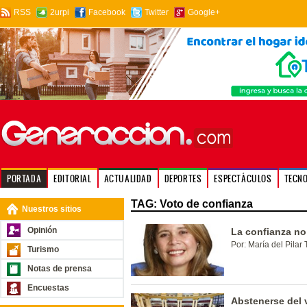
RSS
2urpi
Facebook
Twitter
Google+
PORTADA
EDITORIAL
ACTUALIDAD
DEPORTES
ESPECTÁCULOS
TECN
TAG: Voto de confianza
Nuestros sitios
Opinión
La confianza n
Por: María del Pilar 
Turismo
Notas de prensa
Encuestas
Abstenerse del 