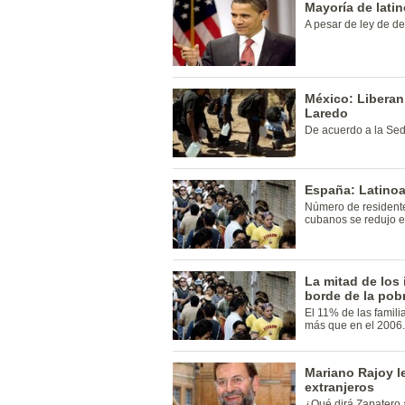
Mayoría de lati
A pesar de ley de d
México: Liberan
Laredo
De acuerdo a la Se
España: Latinoa
Número de residente
cubanos se redujo 
La mitad de los
borde de la pob
El 11% de las famil
más que en el 2006.
Mariano Rajoy le
extranjeros
¿Qué dirá Zapatero 