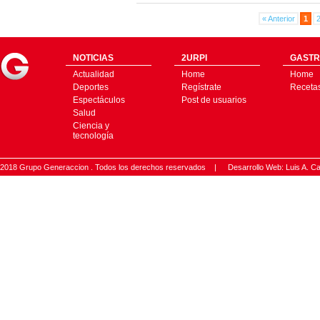
« Anterior
1
NOTICIAS
2URPI
GASTR
Actualidad
Home
Home
Deportes
Regístrate
Receta
Espectáculos
Post de usuarios
Salud
Ciencia y
tecnología
2018 Grupo Generaccion . Todos los derechos reservados |
Desarrollo Web: Luis A.