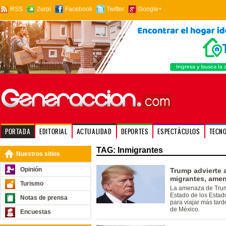
RSS
2urpi
Facebook
Twitter
Google+
PORTADA
EDITORIAL
ACTUALIDAD
DEPORTES
ESPECTÁCULOS
TECN
TAG: Inmigrantes
Nuestros sitios
Opinión
Trump advierte 
migrantes, amena
Turismo
La amenaza de Trump
Estado de los Esta
Notas de prensa
para viajar más tard
de México.
Encuestas