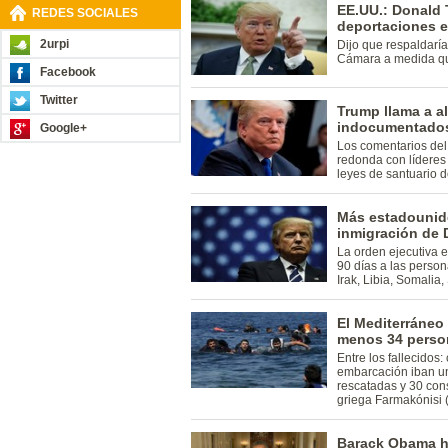
EE.UU.: Donald 
REDES SOCIALES
deportaciones e
2urpi
Dijo que respaldaría
Cámara a medida que 
Facebook
Twitter
Trump llama a a
indocumentados
Google+
Los comentarios del
redonda con líderes 
leyes de santuario d
Más estadounid
inmigración de
La orden ejecutiva 
90 días a las person
Irak, Libia, Somalia
El Mediterráneo 
menos 34 person
Entre los fallecidos:
embarcación iban un
rescatadas y 30 cons
griega Farmakónisi 
Barack Obama ha