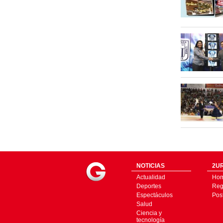
NOTICIAS
2UR
Actualidad
Ho
Deportes
Regí
Espectáculos
Pos
Salud
Ciencia y
tecnología