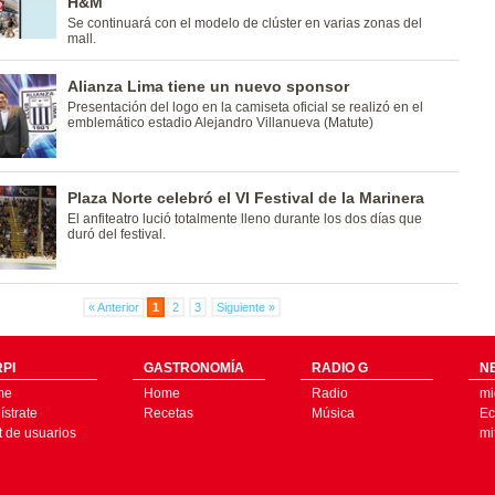
H&M
Se continuará con el modelo de clúster en varias zonas del
mall.
Alianza Lima tiene un nuevo sponsor
Presentación del logo en la camiseta oficial se realizó en el
emblemático estadio Alejandro Villanueva (Matute)
Plaza Norte celebró el VI Festival de la Marinera
El anfiteatro lució totalmente lleno durante los dos días que
duró del festival.
« Anterior
1
2
3
Siguiente »
PI
GASTRONOMÍA
RADIO G
N
me
Home
Radio
mi
strate
Recetas
Música
Ec
t de usuarios
mi