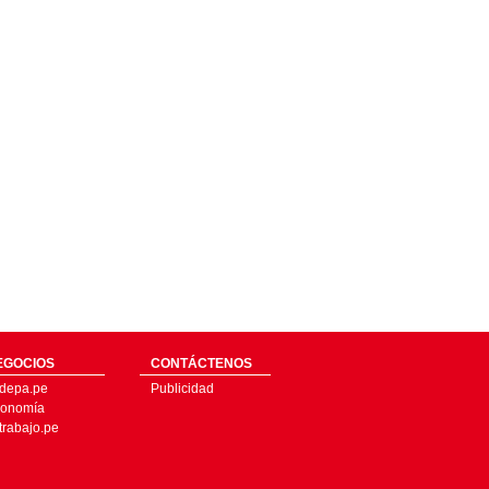
EGOCIOS
CONTÁCTENOS
depa.pe
Publicidad
onomía
trabajo.pe