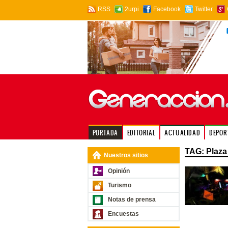
RSS
2urpi
Facebook
Twitter
PORTADA
EDITORIAL
ACTUALIDAD
DEPOR
TAG: Plaza
Nuestros sitios
Opinión
Turismo
Notas de prensa
Encuestas