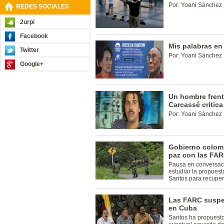
Por: Yoani Sánchez
REDES SOCIALES
2urpi
Facebook
Mis palabras en
Twitter
Por: Yoani Sánchez
Google+
Un hombre frent
Carcassé critic
Por: Yoani Sánchez
Gobierno colom
paz con las FA
Pausa en conversaci
estudiar la propuest
Santos para recuper
Las FARC suspe
en Cuba
Santos ha propuesto