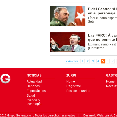
Fidel Castro: si
en el personaje
Líder cubano espera
Seúl.
Las FARC: Álvar
que no permite 
Ex mandatario Pastr
guerrilleros.
« Anterior
1
2
3
4
5
6
7
NOTICIAS
2URPI
GASTR
Actualidad
Home
Home
Deportes
Regístrate
Receta
Espectáculos
Post de usuarios
Salud
Ciencia y
tecnología
2018 Grupo Generaccion . Todos los derechos reservados |
Desarrollo Web: Luis A.