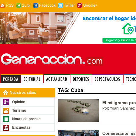
RSS
2urpi
Facebook
Twitter
Google+
PORTADA
EDITORIAL
ACTUALIDAD
DEPORTES
ESPECTÁCULOS
TECN
TAG: Cuba
Nuestros sitios
Opinión
El miligramo pr
Por: Yoani Sánchez
Turismo
Notas de prensa
Encuestas
Comerciante, es