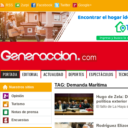
RSS
2urpi
Facebook
Twitter
Google+
PORTADA
EDITORIAL
ACTUALIDAD
DEPORTES
ESPECTÁCULOS
TECN
TAG: Demanda Marítima
Nuestros sitios
Opinión
Hugo de Zela: 
política exterio
Turismo
El fallo de La Haya 
Notas de prensa
Encuestas
Rodríguez Elizo