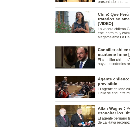
presentado ante La
Chile: Que Perú
tratados solame
[VIDEO]
La vocera chilena C
encuentra muy calma
alegatos ante La Ha
Canciller chilen
mantiene firme 
El canciller chilen
hay antecedentes re
Agente chileno:
previsible
El agente chileno A
Chile se encuntra m
Allan Wagner: Pe
escuchar los úl
El agente peruano t
de La Haya reconoz