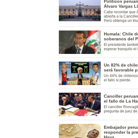
Políticos perua
Álvaro Vargas L
Cabe recordar que 
abierta a la Cancill
Perú obtenga un tri
Humala: Chile d
soberanos del P
El presidente tambi
esperar tranquilo el
Un 82% de chile
será favorable p
Un 44% de chilenos 
el fallo si pierde.
Canciller perua
el fallo de La H
El canciller Roncagl
pregunta de juez de
Embajador peru
responder la pr
Haya