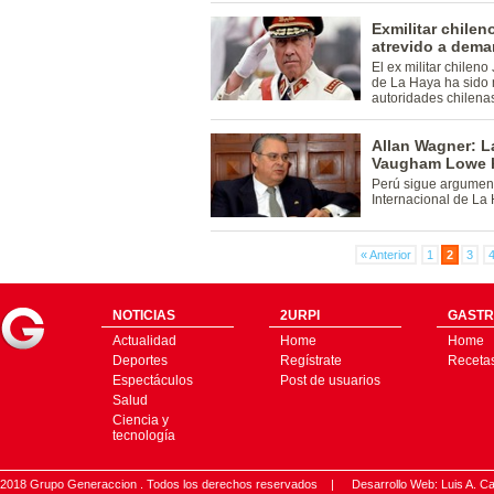
Exmilitar chilen
atrevido a dema
El ex militar chilen
de La Haya ha sido 
autoridades chilena
Allan Wagner: L
Vaugham Lowe h
Perú sigue argument
Internacional de La
« Anterior
1
2
3
NOTICIAS
2URPI
GASTR
Actualidad
Home
Home
Deportes
Regístrate
Receta
Espectáculos
Post de usuarios
Salud
Ciencia y
tecnología
2018 Grupo Generaccion . Todos los derechos reservados |
Desarrollo Web: Luis A.