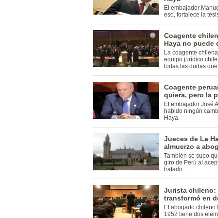
El embajador Manue
eso, fortalece la tes
Coagente chilen
Haya no puede en
La coagente chilena
equipo jurídico chi
todas las dudas que
Coagente peruan
quiera, pero la 
El embajador José A
habido ningún camb
Haya.
Jueces de La Ha
almuerzo a abog
También se supo qu
giro de Perú al acep
tratado.
Jurista chileno:
transformó en d
El abogado chileno 
1952 tiene dos elem