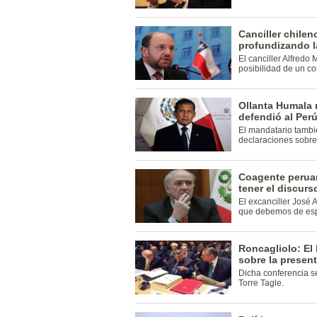
Canciller chilen
profundizando l
El canciller Alfredo
posibilidad de un co
Ollanta Humala 
defendió al Per
El mandatario tambi
declaraciones sobre 
Coagente peruan
tener el discur
El excanciller José
que debemos de espe
Roncagliolo: El
sobre la presen
Dicha conferencia se
Torre Tagle.