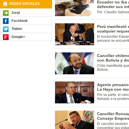
Ecuador no iba 
REDES SOCIALES
defender sus in
Por: Claudio Salina
2urpi
Facebook
Perú manifestó e
Twitter
cualquier reque
El excanciller Eduar
Google+
peruano se encuentra
Canciller chilen
con Bolivia y di
Chile manifiesta que
Bolivia.
Agente peruano:
La Haya con mu
Por su parte, el can
llamado a la prudenc
Canciller Roncag
Consejo Empresa
El canciller tambié
concentrar sus esfue