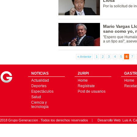
Llosa
Por la solicitud de i
Mario Vargas Llo
sano como yo, n
"Espero que Humala 
a un tipo así", aseve
« Anterior
1
2
3
4
5
6
7
NOTICIAS
2URPI
GASTR
Actualidad
Home
Home
Deportes
Regístrate
Receta
Espectáculos
Post de usuarios
Salud
Ciencia y
tecnología
2018 Grupo Generaccion . Todos los derechos reservados |
Desarrollo Web: Luis A.