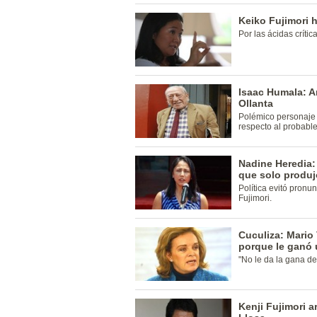
Keiko Fujimori 
Por las ácidas crític
Isaac Humala: A
Ollanta
Polémico personaje 
respecto al probable
Nadine Heredia:
que solo produj
Política evitó pronu
Fujimori.
Cuculiza: Mario 
porque le ganó 
"No le da la gana de
Kenji Fujimori a