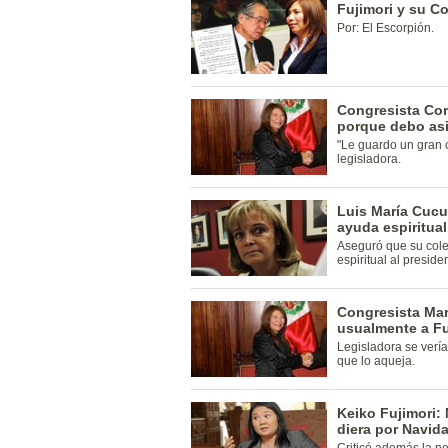
Fujimori y su C
Por: El Escorpión.
Congresista Cord
porque debo asi
"Le guardo un gran 
legisladora.
Luis María Cucul
ayuda espiritual
Aseguró que su col
espiritual al presiden
Congresista Marí
usualmente a Fu
Legisladora se verí
que lo aqueja.
Keiko Fujimori: 
diera por Navid