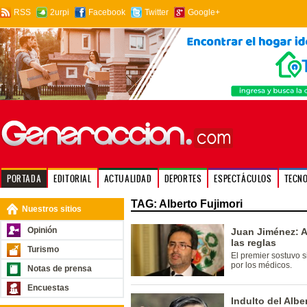
RSS
2urpi
Facebook
Twitter
Google+
PORTADA
EDITORIAL
ACTUALIDAD
DEPORTES
ESPECTÁCULOS
TECN
TAG: Alberto Fujimori
Nuestros sitios
Opinión
Juan Jiménez: A
las reglas
Turismo
El premier sostuvo s
por los médicos.
Notas de prensa
Encuestas
Indulto del Albe