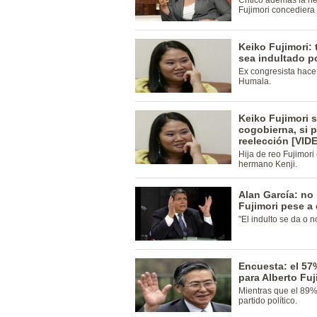
Criticó además la ne
Fujimori concediera 
Keiko Fujimori: 
sea indultado p
Ex congresista hace
Humala.
Keiko Fujimori 
cogobierna, si 
reelección [VID
Hija de reo Fujimor
hermano Kenji.
Alan García: no 
Fujimori pese a
"El indulto se da o n
Encuesta: el 57
para Alberto Fuj
Mientras que el 89%
partido político.