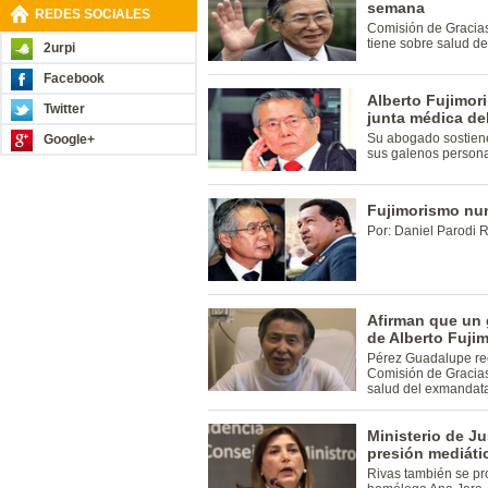
semana
REDES SOCIALES
Comisión de Gracias
tiene sobre salud d
2urpi
Facebook
Alberto Fujimori
Twitter
junta médica del
Su abogado sostiene
Google+
sus galenos persona
Fujimorismo nu
Por: Daniel Parodi 
Afirman que un 
de Alberto Fujim
Pérez Guadalupe rec
Comisión de Gracias
salud del exmandata
Ministerio de Ju
presión mediátic
Rivas también se pr