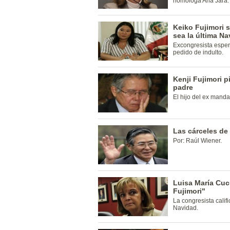
homóloga Ana Jara.
Keiko Fujimori 
sea la última Na
Excongresista esper
pedido de indulto.
Kenji Fujimori p
padre
El hijo del ex mandat
Las cárceles de
Por: Raúl Wiener.
Luisa María Cuc
Fujimori"
La congresista calif
Navidad.