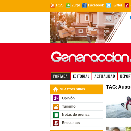
RSS
2urpi
Facebook
Twitter
PORTADA
EDITORIAL
ACTUALIDAD
DEPOR
TAG: Austr
Nuestros sitios
Opinión
Turismo
Notas de prensa
Encuestas