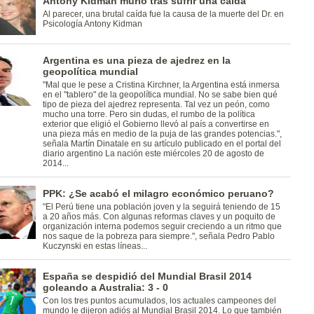
Antony Kidman murió tras sufrir una caída
Al parecer, una brutal caída fue la causa de la muerte del Dr. en
Psicología Antony Kidman
Argentina es una pieza de ajedrez en la
geopolítica mundial
"Mal que le pese a Cristina Kirchner, la Argentina está inmersa
en el "tablero" de la geopolítica mundial. No se sabe bien qué
tipo de pieza del ajedrez representa. Tal vez un peón, como
mucho una torre. Pero sin dudas, el rumbo de la política
exterior que eligió el Gobierno llevó al país a convertirse en
una pieza más en medio de la puja de las grandes potencias.",
señala Martín Dinatale en su artículo publicado en el portal del
diario argentino La nación este miércoles 20 de agosto de
2014...
PPK: ¿Se acabó el milagro económico peruano?
"El Perú tiene una población joven y la seguirá teniendo de 15
a 20 años más. Con algunas reformas claves y un poquito de
organización interna podemos seguir creciendo a un ritmo que
nos saque de la pobreza para siempre.", señala Pedro Pablo
Kuczynski en estas líneas...
España se despidió del Mundial Brasil 2014
goleando a Australia: 3 - 0
Con los tres puntos acumulados, los actuales campeones del
mundo le dijeron adiós al Mundial Brasil 2014. Lo que también