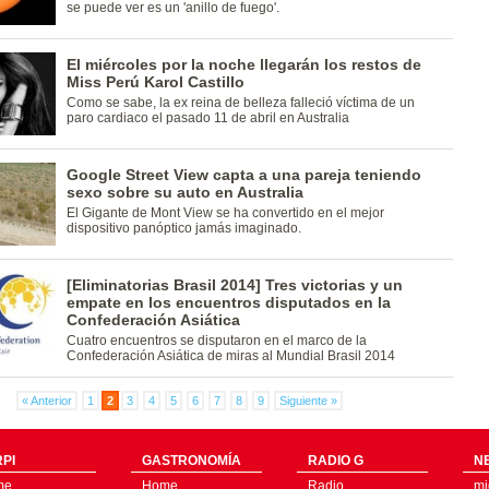
se puede ver es un 'anillo de fuego'.
El miércoles por la noche llegarán los restos de
Miss Perú Karol Castillo
Como se sabe, la ex reina de belleza falleció víctima de un
paro cardiaco el pasado 11 de abril en Australia
Google Street View capta a una pareja teniendo
sexo sobre su auto en Australia
El Gigante de Mont View se ha convertido en el mejor
dispositivo panóptico jamás imaginado.
[Eliminatorias Brasil 2014] Tres victorias y un
empate en los encuentros disputados en la
Confederación Asiática
Cuatro encuentros se disputaron en el marco de la
Confederación Asiática de miras al Mundial Brasil 2014
« Anterior
1
2
3
4
5
6
7
8
9
Siguiente »
PI
GASTRONOMÍA
RADIO G
N
me
Home
Radio
mi