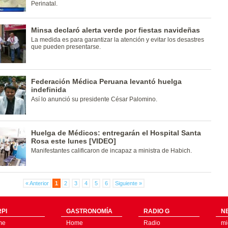
Perinatal.
Minsa declaró alerta verde por fiestas navideñas
La medida es para garantizar la atención y evitar los desastres
que pueden presentarse.
Federación Médica Peruana levantó huelga
indefinida
Así lo anunció su presidente César Palomino.
Huelga de Médicos: entregarán el Hospital Santa
Rosa este lunes [VIDEO]
Manifestantes calificaron de incapaz a ministra de Habich.
« Anterior
1
2
3
4
5
6
Siguiente »
PI
GASTRONOMÍA
RADIO G
N
me
Home
Radio
mi