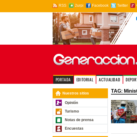
RSS
2urpi
Facebook
Twitter
PORTADA
EDITORIAL
ACTUALIDAD
DEPOR
TAG: Minis
Nuestros sitios
Opinión
Turismo
Notas de prensa
Encuestas