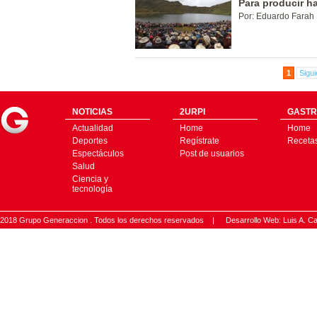
Para producir ha
Por: Eduardo Farah 
1
Sigui
NOTICIAS
2URPI
GASTR
Actualidad
Home
Home
Deportes
Regístrate
Receta
Espectáculos
Post de usuarios
Salud
Ciencia y
tecnología
2018 Grupo Generaccion . Todos los derechos reservados |
Desarrollo Web: Luis A.