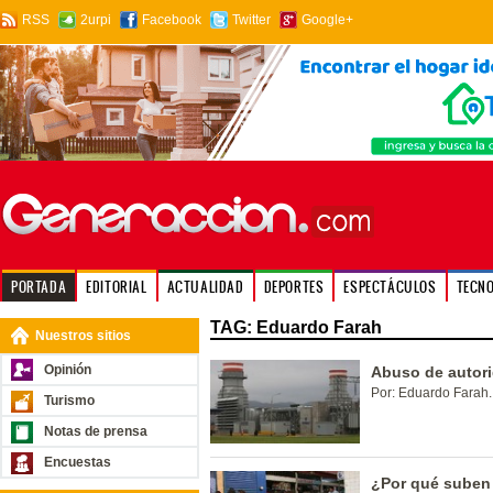
RSS
2urpi
Facebook
Twitter
Google+
PORTADA
EDITORIAL
ACTUALIDAD
DEPORTES
ESPECTÁCULOS
TECN
TAG: Eduardo Farah
Nuestros sitios
Opinión
Abuso de autor
Por: Eduardo Farah.
Turismo
Notas de prensa
Encuestas
¿Por qué suben 