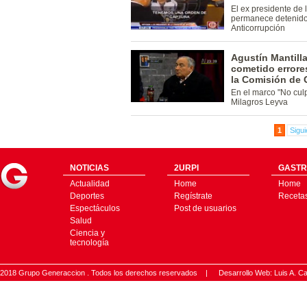
El ex presidente de
permanece detenido 
Anticorrupción
Agustín Mantill
cometido errore
la Comisión de 
En el marco "No culp
Milagros Leyva
1
Sigui
NOTICIAS
2URPI
GASTR
Actualidad
Home
Home
Deportes
Regístrate
Receta
Espectáculos
Post de usuarios
Salud
Ciencia y
tecnología
2018 Grupo Generaccion . Todos los derechos reservados |
Desarrollo Web: Luis A.