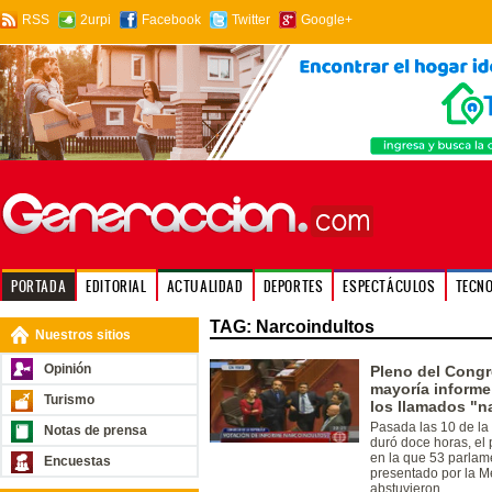
RSS
2urpi
Facebook
Twitter
Google+
PORTADA
EDITORIAL
ACTUALIDAD
DEPORTES
ESPECTÁCULOS
TECN
TAG: Narcoindultos
Nuestros sitios
Opinión
Pleno del Congr
mayoría inform
Turismo
los llamados "n
Pasada las 10 de la 
Notas de prensa
duró doce horas, el
en la que 53 parlam
Encuestas
presentado por la M
abstuvieron.