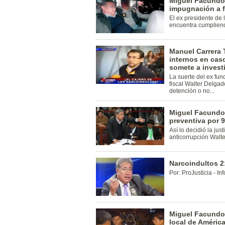
Miguel Facundo
impugnación a fi
El ex presidente de
encuentra cumpliend
Manuel Carrera 
internos en cas
somete a invest
La suerte del ex fu
fiscal Walter Delgado
detención o no...
Miguel Facundo 
preventiva por 
Así lo decidió la jus
anticorrupción Walt
Narcoindultos 2
Por: ProJusticia - I
Miguel Facundo 
local de América