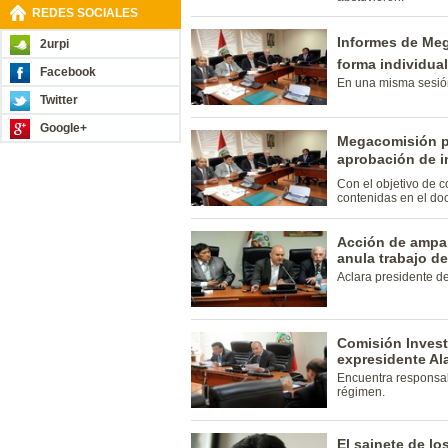
REDES SOCIALES
Informes de Me
2urpi
forma individual
Facebook
En una misma sesión 
Twitter
Google+
Megacomisión p
aprobación de i
Con el objetivo de 
contenidas en el do
Acción de ampar
anula trabajo 
Aclara presidente d
Comisión Invest
expresidente Al
Encuentra responsabi
régimen.
El sainete de lo