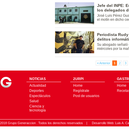
Jefe del INPE: 
los delegados 
José Luis Pérez Gua
el motín en dicho ce
Periodista Rudy
delitos informát
Su abogado señaló q
miércoles por la ma
« Anterior
1
2
3
NOTICIAS
2URPI
GASTR
Actualidad
Home
Home
Deportes
Regístrate
Receta
Espectáculos
Post de usuarios
Salud
Ciencia y
tecnología
2018 Grupo Generaccion . Todos los derechos reservados |
Desarrollo Web: Luis A.