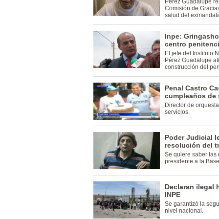
Pérez Guadalupe rec
Comisión de Gracias
salud del exmandata
Inpe: Gringasho
centro penitenc
El jefe del Instituto
Pérez Guadalupe afi
construcción del pe
Penal Castro Cas
cumpleaños de 
Director de orquest
servicios.
Poder Judicial l
resolución del 
Se quiere saber las
presidente a la Base
Declaran ilegal 
INPE
Se garantizó la segu
nivel nacional.