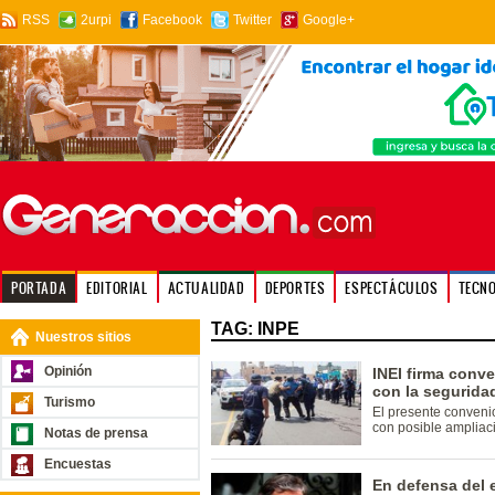
RSS
2urpi
Facebook
Twitter
Google+
PORTADA
EDITORIAL
ACTUALIDAD
DEPORTES
ESPECTÁCULOS
TECN
TAG: INPE
Nuestros sitios
Opinión
INEI firma conve
con la segurida
Turismo
El presente convenio
con posible ampliac
Notas de prensa
Encuestas
En defensa del 