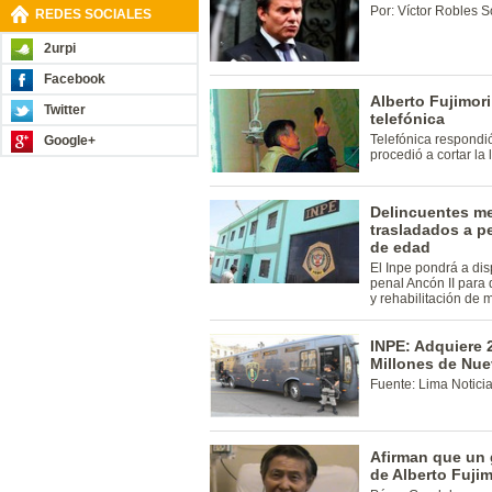
Por: Víctor Robles 
REDES SOCIALES
2urpi
Facebook
Alberto Fujimor
Twitter
telefónica
Telefónica respondió
Google+
procedió a cortar la
Delincuentes m
trasladados a p
de edad
El Inpe pondrá a dis
penal Ancón II para 
y rehabilitación de 
INPE: Adquiere 
Millones de Nue
Fuente: Lima Notici
Afirman que un 
de Alberto Fujim