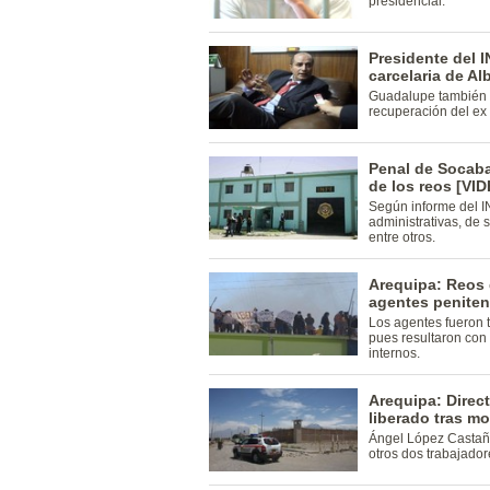
presidencial.
Presidente del I
carcelaria de Al
Guadalupe también 
recuperación del ex
Penal de Socab
de los reos [VI
Según informe del I
administrativas, de 
entre otros.
Arequipa: Reos 
agentes peniten
Los agentes fueron 
pues resultaron con 
internos.
Arequipa: Direc
liberado tras mo
Ángel López Castañe
otros dos trabajad