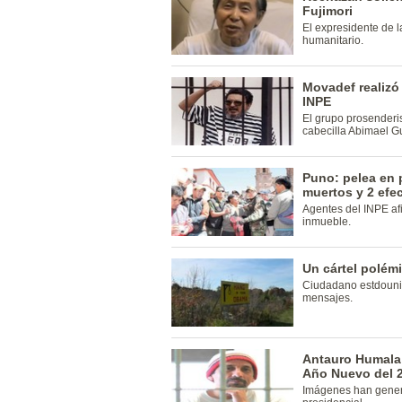
Fujimori
El expresidente de 
humanitario.
Movadef realizó 
INPE
El grupo prosenderi
cabecilla Abimael 
Puno: pelea en 
muertos y 2 efe
Agentes del INPE afi
inmueble.
Un cártel polém
Ciudadano estdoun
mensajes.
Antauro Humala 
Año Nuevo del 
Imágenes han genera