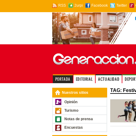
RSS
2urpi
Facebook
Twitter
PORTADA
EDITORIAL
ACTUALIDAD
DEPOR
TAG: Festiv
Nuestros sitios
Opinión
Turismo
Notas de prensa
Encuestas