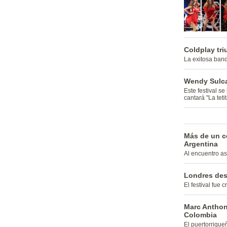
Coldplay tri
La exitosa band
Wendy Sulca
Este festival s
cantará "La teti
Más de un ce
Argentina
Al encuentro as
Londres desp
El festival fue
Marc Anthony
Colombia
El puertorrique