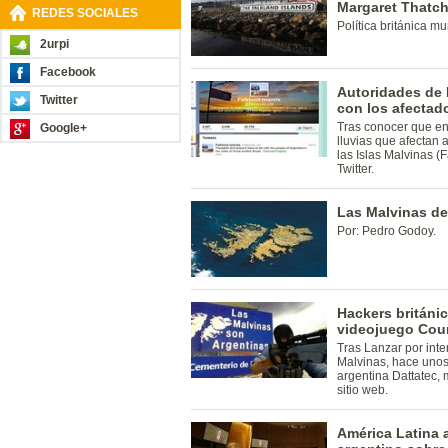
Margaret Thatch
REDES SOCIALES
Política británica m
2urpi
Facebook
Autoridades de 
Twitter
con los afectado
Tras conocer que en
Google+
lluvias que afectan 
las Islas Malvinas (
Twitter.
Las Malvinas de
Por: Pedro Godoy.
Hackers británi
videojuego Coun
Tras Lanzar por inte
Malvinas, hace unos
argentina Dattatec, 
sitio web.
América Latina a