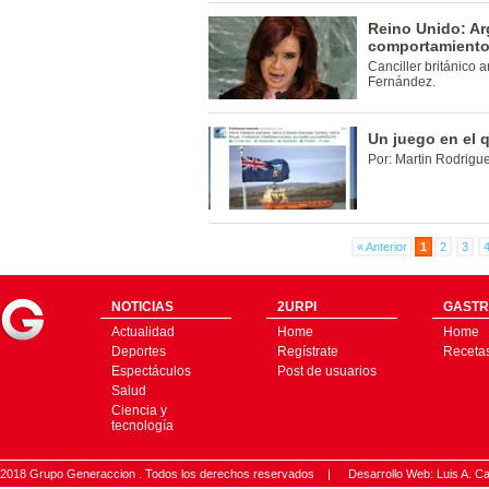
Reino Unido: Ar
comportamiento
Canciller británico 
Fernández.
Un juego en el 
Por: Martin Rodrigu
« Anterior
1
2
3
NOTICIAS
2URPI
GASTR
Actualidad
Home
Home
Deportes
Regístrate
Receta
Espectáculos
Post de usuarios
Salud
Ciencia y
tecnología
2018 Grupo Generaccion . Todos los derechos reservados |
Desarrollo Web: Luis A.