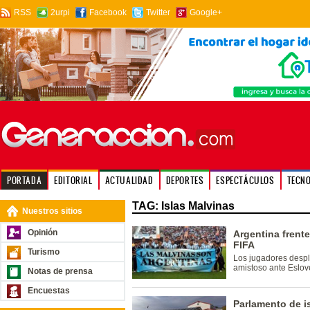
RSS
2urpi
Facebook
Twitter
Google+
PORTADA
EDITORIAL
ACTUALIDAD
DEPORTES
ESPECTÁCULOS
TECN
TAG: Islas Malvinas
Nuestros sitios
Opinión
Argentina frente
FIFA
Turismo
Los jugadores despl
amistoso ante Eslov
Notas de prensa
Encuestas
Parlamento de i