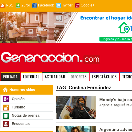
RSS
2urpi
Facebook
Twitter
Google+
PORTADA
EDITORIAL
ACTUALIDAD
DEPORTES
ESPECTÁCULOS
TECN
TAG: Cristina Fernández
Nuestros sitios
Opinión
Moody's baja ca
Agencia seguirá rev
Turismo
Notas de prensa
Encuestas
Argentina advie