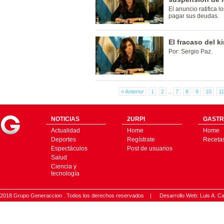
El anuncio ratifica l
pagar sus deudas.
El fracaso del k
Por: Sergio Paz.
« Anterior
1
2
...
7
8
9
10
11
NOTICIAS
2URPI
GASTR
Actualidad
Home
Home
Deportes
Regístrate
Receta
Espectáculos
Post de usuarios
Salud
Ciencia y
tecnología
2018 Grupo Generaccion . Todos los derechos reservados |
Desarrollo Web: Luis A.