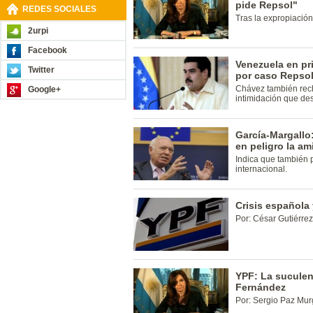
pide Repsol"
REDES SOCIALES
Tras la expropiación
2urpi
Facebook
Venezuela en pr
Twitter
por caso Repso
Chávez también rech
Google+
intimidación que de
García-Margallo
en peligro la a
Indica que también p
internacional.
Crisis española
Por: César Gutiérre
YPF: La suculent
Fernández
Por: Sergio Paz Mur