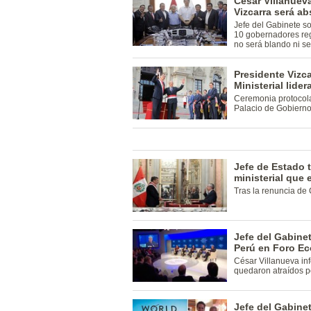
César Villanuev
Vizcarra será a
Jefe del Gabinete s
10 gobernadores reg
no será blando ni se
Presidente Vizc
Ministerial lide
Ceremonia protocola
Palacio de Gobierno
Jefe de Estado 
ministerial que
Tras la renuncia de 
Jefe del Gabinet
Perú en Foro E
César Villanueva in
quedaron atraídos po
Jefe del Gabinet