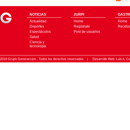
NOTICIAS
2URPI
GASTR
Actualidad
Home
Home
Deportes
Regístrate
Receta
Espectáculos
Post de usuarios
Salud
Ciencia y
tecnología
2018 Grupo Generaccion . Todos los derechos reservados |
Desarrollo Web: Luis A.