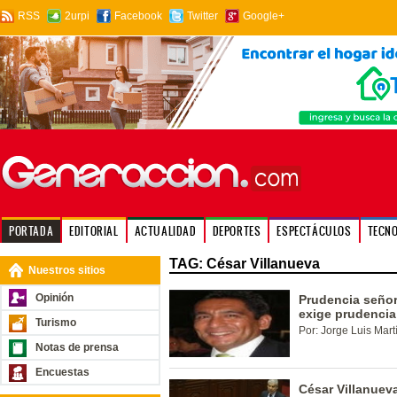
RSS
2urpi
Facebook
Twitter
Google+
PORTADA
EDITORIAL
ACTUALIDAD
DEPORTES
ESPECTÁCULOS
TECN
TAG: César Villanueva
Nuestros sitios
Opinión
Prudencia señore
exige prudencia
Turismo
Por: Jorge Luis Mart
Notas de prensa
Encuestas
César Villanuev