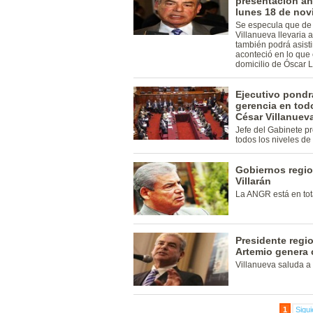
presentación ant
lunes 18 de nov
Se especula que de 
Villanueva llevaria
también podrá asisti
aconteció en lo que
domicilio de Óscar
Ejecutivo pondr
gerencia en tod
César Villanuev
Jefe del Gabinete p
todos los niveles de
Gobiernos regi
Villarán
La ANGR está en tota
Presidente regi
Artemio genera 
Villanueva saluda a
1
Sigui