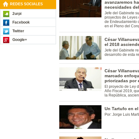
avanzaremos hac
REDES SOCIALES
necesidades del
Jefe del Gabinete sus
2urpi
proyectos de Leyes 
de Endeudamiento de
Facebook
en el Pleno del Con
Twitter
César Villanuev
Google+
el 2018 asciend
Jefe del Gabinete r
desarrollo de esta r
César Villanuev
marcado enfoque
priorizadas por 
El proyecto de Ley d
Año Fiscal 2019, que
la República, ascie
Un Tartufo en e
Por: Jorge Luis Mart