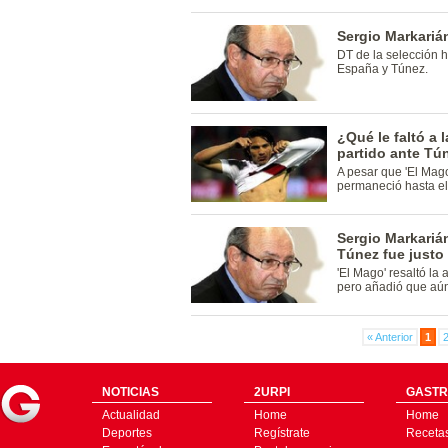
Sergio Markarián
DT de la selección h
España y Túnez.
¿Qué le faltó a 
partido ante Tú
A pesar que 'El Mago
permaneció hasta el 
Sergio Markariá
Túnez fue justo
'El Mago' resaltó la
pero añadió que aún
« Anterior
1
NOTICIAS
2URPI
GASTR
Actualidad
Home
Home
Deportes
Regístrate
Receta