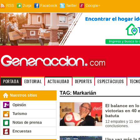
RSS
2urpi
Facebook
Twitter
Google+
PORTADA
EDITORIAL
ACTUALIDAD
DEPORTES
ESPECTÁCULOS
TECN
TAG: Markarián
Nuestros sitios
Opinión
El balance en lo
victorias en 40
Turismo
batuta
12 empates y 11 der
Notas de prensa
conclusiones.
Encuestas
Una vez más la f