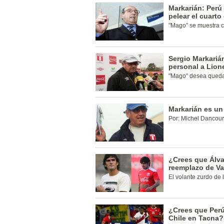
Markarián: Perú
pelear el cuart
"Mago" se muestra co
Sergio Markarián
personal a Lion
"Mago" desea quedar
Markarián es un
Por: Michel Dancour
¿Crees que Álv
reemplazo de V
El volante zurdo de l
¿Crees que Perú
Chile en Tacna?