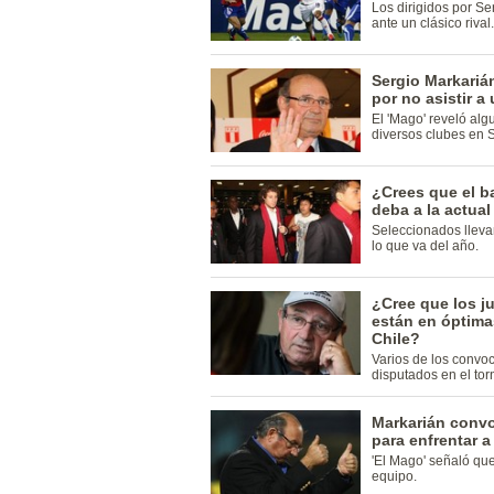
Los dirigidos por S
ante un clásico rival.
Sergio Markariá
por no asistir 
El 'Mago' reveló al
diversos clubes en 
¿Crees que el b
deba a la actual
Seleccionados lleva
lo que va del año.
¿Cree que los j
están en óptima
Chile?
Varios de los convo
disputados en el to
Markarián convo
para enfrentar a
'El Mago' señaló qu
equipo.