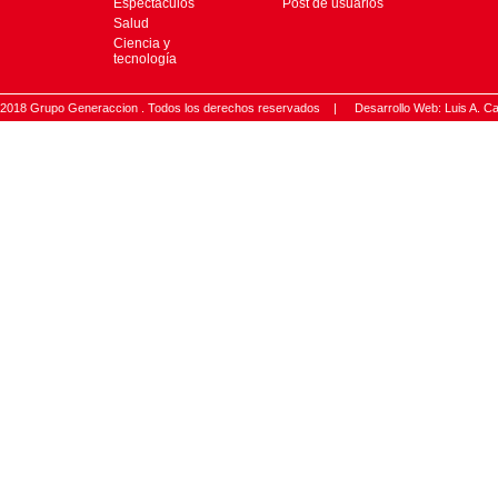
Espectáculos
Post de usuarios
Salud
Ciencia y
tecnología
2018 Grupo Generaccion . Todos los derechos reservados |
Desarrollo Web: Luis A.