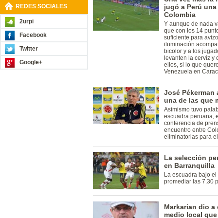
REDES SOCIALES
jugó a Perú una
Colombia
2urpi
Y aunque de nada va
que con los 14 punt
Facebook
suficiente para aviz
iluminación acompa
Twitter
bicolor y a los jugad
levanten la cerviz 
Google+
ellos, si lo que qu
Venezuela en Carac
José Pékerman a
una de las que 
Asimismo tuvo palabr
escuadra peruana, e
conferencia de pren
encuentro entre Col
eliminatorias para e
La selección pe
en Barranquilla
La escuadra bajo el
promediar las 7.30 
Markarian dio a
medio local que