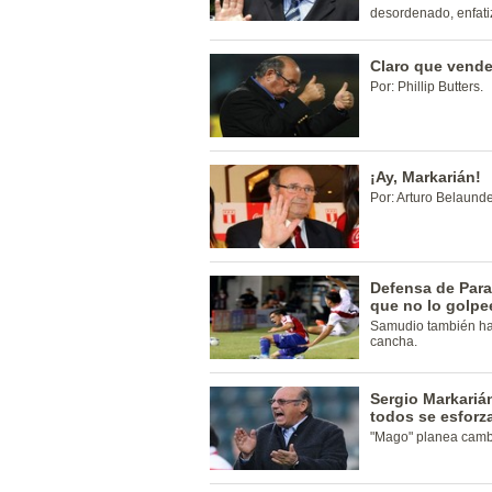
desordenado, enfati
Claro que vende
Por: Phillip Butters.
¡Ay, Markarián!
Por: Arturo Belaun
Defensa de Para
que no lo golpe
Samudio también ha
cancha.
Sergio Markariá
todos se esforz
"Mago" planea cambi