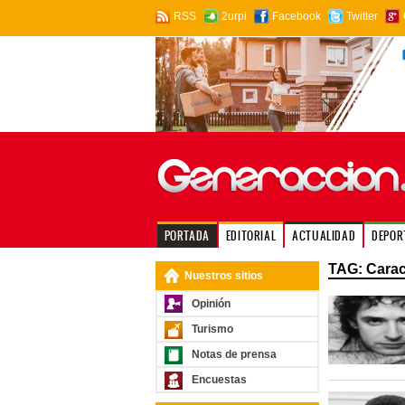
RSS
2urpi
Facebook
Twitter
PORTADA
EDITORIAL
ACTUALIDAD
DEPOR
TAG: Cara
Nuestros sitios
Opinión
Turismo
Notas de prensa
Encuestas