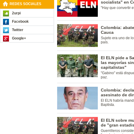
socialista" en 
REDES SOCIALES
"Hay que convertir el
2urpi
Facebook
Colombia: abaten
Twitter
Cauca
Sujeto era uno de lo
Google+
país.
El ELN pide a S
las mayorías si
capitalistas"
"Gabino" está dispue
paz.
Colombia: decla
asesinato de dir
El ELN habría mand
Baptista.
El ELN sobre mu
de "gran estadi
Guerrilleros consid