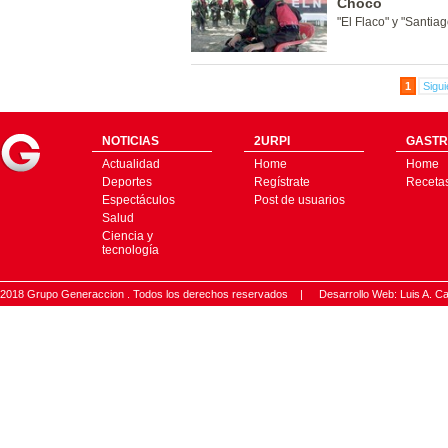
Chocó
"El Flaco" y "Santiag
1
Sigui
NOTICIAS
2URPI
GASTR
Actualidad
Home
Home
Deportes
Regístrate
Receta
Espectáculos
Post de usuarios
Salud
Ciencia y
tecnología
2018 Grupo Generaccion . Todos los derechos reservados |
Desarrollo Web: Luis A.