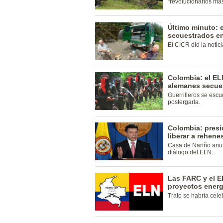
"revolucionarios más
Último minuto: 
secuestrados e
El CICR dio la notici
Colombia: el EL
alemanes secue
Guerrilleros se escu
postergarla.
Colombia: presi
liberar a rehen
Casa de Nariño anun
diálogo del ELN.
Las FARC y el E
proyectos energ
Trato se habría cel