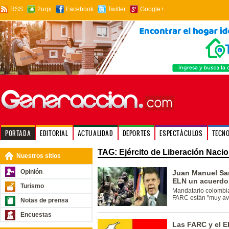
RSS
2urpi
Facebook
Twitter
Google+
PORTADA
EDITORIAL
ACTUALIDAD
DEPORTES
ESPECTÁCULOS
TECN
TAG: Ejército de Liberación Nacio
Nuestros sitios
Opinión
Juan Manuel San
ELN un acuerdo
Turismo
Mandatario colombia
FARC están "muy av
Notas de prensa
Encuestas
Las FARC y el EL