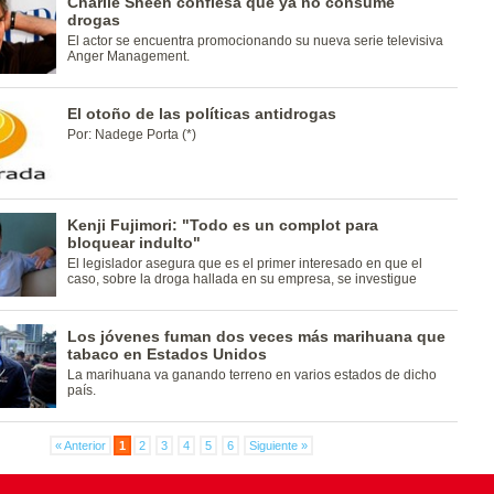
Charlie Sheen confiesa que ya no consume
drogas
El actor se encuentra promocionando su nueva serie televisiva
Anger Management.
El otoño de las políticas antidrogas
Por: Nadege Porta (*)
Kenji Fujimori: "Todo es un complot para
bloquear indulto"
El legislador asegura que es el primer interesado en que el
caso, sobre la droga hallada en su empresa, se investigue
Los jóvenes fuman dos veces más marihuana que
tabaco en Estados Unidos
La marihuana va ganando terreno en varios estados de dicho
país.
« Anterior
1
2
3
4
5
6
Siguiente »