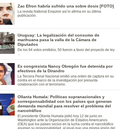
Zac Efron habría sufrido una sobre dosis [FOTO]
La revista National Enquirer así lo afirma en su última
publicación.
Uruguay: La legalización del consumo de
marihuana pasa la valla de la Cámara de
Diputados
De los 94 votos emitidos, 50 fueron a favor del proyecto de ley
...
Ex congresista Nancy Obregón fue detenida por
efectivos de la Dirandro
La Tercera Penal Nacional emitió una orden de captura en su
contra en el marco de la investigación por presunta
colaboración con el terrorismo.
Ollanta Humala: Políticas supranacionales y
corresponsabilidad con los países que generan
demanda mundial para resolver el problema del
narcotráfico
El presidente Ollanta Humala pidió hoy 12 de junio en
Washington ante la Organización de Estados Americanos
(OEA) que los países socios en la lucha contra el narcotráfico
asuman su responsabilidad, al igual que una misma visión del