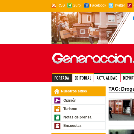
RSS
2urpi
Facebook
Twitter
PORTADA
EDITORIAL
ACTUALIDAD
DEPOR
TAG: Drog
Nuestros sitios
Opinión
Turismo
Notas de prensa
Encuestas