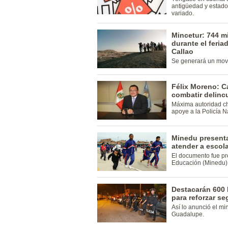
antigüedad y estado
variado.
Mincetur: 744 mi
durante el feria
Callao
Se generará un mov
Félix Moreno: Ca
combatir delinc
Máxima autoridad ch
apoye a la Policía N
Minedu presenta
atender a escola
El documento fue pr
Educación (Minedu) 
Destacarán 600 
para reforzar se
Así lo anunció el min
Guadalupe.