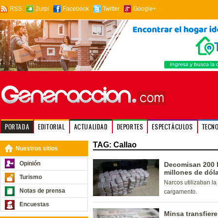
RSS
2urpi
Facebook
Twitter
Google+
PORTADA
EDITORIAL
ACTUALIDAD
DEPORTES
ESPECTÁCULOS
TECN
TAG: Callao
Nuestros sitios
Opinión
Decomisan 200 k
millones de dól
Turismo
Narcos utilizaban la
Notas de prensa
cargamento.
Encuestas
Minsa transfiere