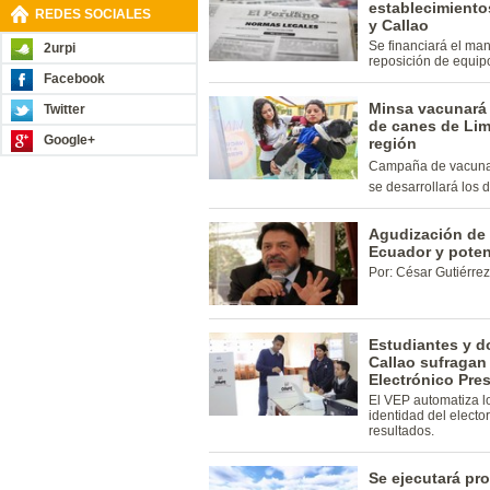
establecimiento
REDES SOCIALES
y Callao
Se financiará el man
2urpi
reposición de equipo
Facebook
Minsa vacunará 
Twitter
de canes de Lim
Google+
región
Campaña de vacunaci
se desarrollará los 
Agudización de 
Ecuador y poten
Por: César Gutiérrez
Estudiantes y d
Callao sufragan
Electrónico Pre
El VEP automatiza l
identidad del electo
resultados.
Se ejecutará pro