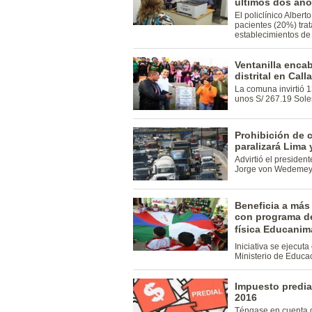
últimos dos añ
El policlínico Alber
pacientes (20%) tra
establecimientos de
Ventanilla enca
distrital en Call
La comuna invirtió 1
unos S/ 267.19 Sole
Prohibición de 
paralizará Lima
Advirtió el preside
Jorge von Wedemey
Beneficia a más 
con programa de
física Educanim
Iniciativa se ejecu
Ministerio de Educa
Impuesto predia
2016
Téngase en cuenta q