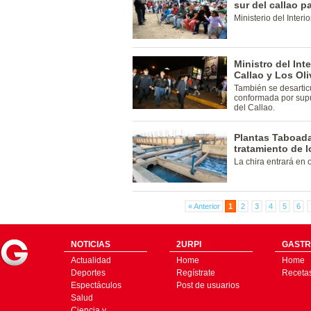
sur del callao p
Ministerio del Inter
Ministro del Int
Callao y Los Ol
También se desarticu
conformada por supu
del Callao.
Plantas Taboada
tratamiento de 
La chira entrará en 
« Anterior
1
2
3
4
5
6
NOTICIAS
2URPI
GASTR
Actualidad
Home
Home
Deportes
Regístrate
Receta
Espectáculos
Post de usuarios
Salud
Ciencia y