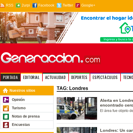
RSS
2urpi
Facebook
Twitter
Google+
PORTADA
EDITORIAL
ACTUALIDAD
DEPORTES
ESPECTÁCULOS
TECN
TAG: Londres
Nuestros sitios
Opinión
Alerta en Lond
encontrado cerc
Turismo
El área fue objeto d
Notas de prensa
Encuestas
Londres: Un car