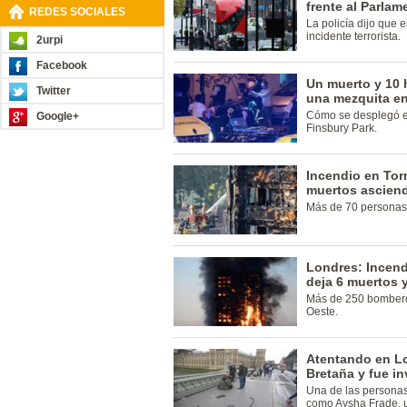
frente al Parlam
REDES SOCIALES
La policía dijo que 
incidente terrorista.
2urpi
Facebook
Un muerto y 10 h
Twitter
una mezquita e
Cómo se desplegó el
Google+
Finsbury Park.
Incendio en Torr
muertos asciend
Más de 70 personas 
Londres: Incend
deja 6 muertos 
Más de 250 bomberos
Oeste.
Atentando en Lo
Bretaña y fue in
Una de las persona
como Aysha Frade, 