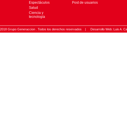
Espectáculos
Post de usuarios
Salud
Ciencia y
tecnología
2018 Grupo Generaccion . Todos los derechos reservados |
Desarrollo Web: Luis A.