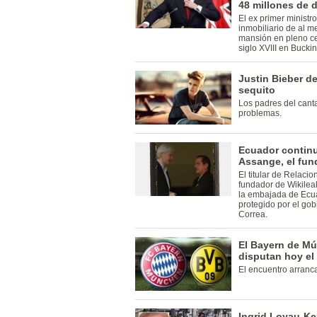
48 millones de 
El ex primer ministr
inmobiliario de al m
mansión en pleno c
siglo XVIII en Bucki
Justin Bieber d
sequito
Los padres del cant
problemas.
Ecuador continu
Assange, el fun
El titular de Relaci
fundador de Wikileak
la embajada de Ecua
protegido por el go
Correa.
El Bayern de Mú
disputan hoy el
El encuentro arranc
Ingrid Loyau-Ken