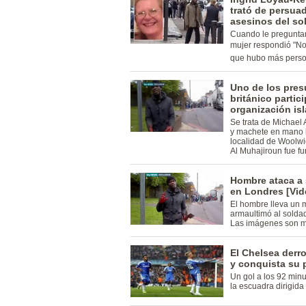
trató de persua
asesinos del so
Cuando le preguntar
mujer respondió "No
que hubo más person
Uno de los pres
británico partic
organización is
Se trata de Michael
y machete en mano l
localidad de Woolwi
Al Muhajiroun fue f
Hombre ataca a 
en Londres [Vid
El hombre lleva un 
armaultimó al solda
Las imágenes son m
El Chelsea derro
y conquista su p
Un gol a los 92 minut
la escuadra dirigida