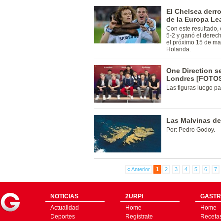
El Chelsea derrot
de la Europa L
Con este resultado,
5-2 y ganó el derech
el próximo 15 de ma
Holanda.
One Direction s
Londres [FOTO
Las figuras luego pa
Las Malvinas de
Por: Pedro Godoy.
« Anterior
1
2
3
4
5
6
7
NOTICIAS
2URPI
GASTR
Actualidad
Home
Home
Deportes
Regístrate
Receta