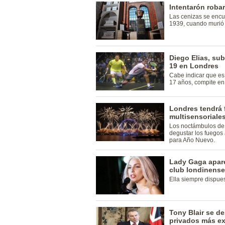
Intentarón roba
Las cenizas se encu
1939, cuando murió e
Diego Elias, s
19 en Londres
Cabe indicar que es 
17 años, compite en 
Londres tendrá f
multisensoriales
Los noctámbulos de la
degustar los fuegos 
para Año Nuevo.
Lady Gaga apar
club londinens
Ella siempre dispues
Tony Blair se de
privados más ex