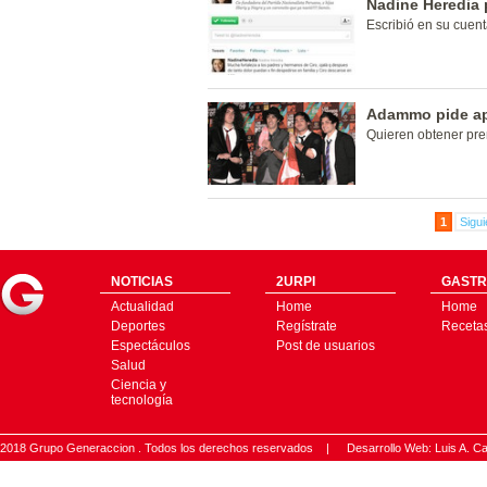
Nadine Heredia p
Escribió en su cuenta
Adammo pide ap
Quieren obtener pr
1
Sigui
NOTICIAS
2URPI
GASTR
Actualidad
Home
Home
Deportes
Regístrate
Receta
Espectáculos
Post de usuarios
Salud
Ciencia y
tecnología
2018 Grupo Generaccion . Todos los derechos reservados |
Desarrollo Web: Luis A.