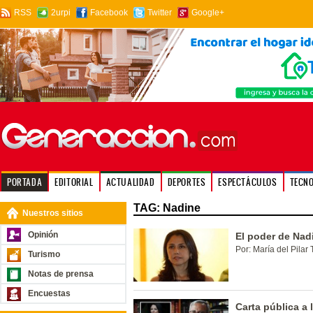
RSS
2urpi
Facebook
Twitter
Google+
PORTADA
EDITORIAL
ACTUALIDAD
DEPORTES
ESPECTÁCULOS
TECN
TAG: Nadine
Nuestros sitios
Opinión
El poder de Nad
Por: María del Pilar 
Turismo
Notas de prensa
Encuestas
Carta pública a 