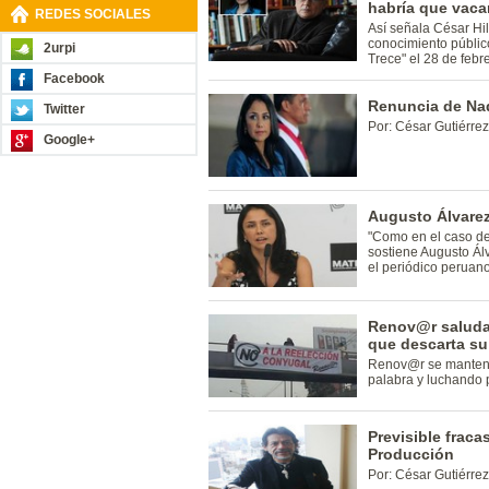
habría que vaca
REDES SOCIALES
Así señala César Hil
conocimiento públic
2urpi
Trece" el 28 de febr
Facebook
Renuncia de Nad
Twitter
Por: César Gutiérrez
Google+
Augusto Álvarez
"Como en el caso de 
sostiene Augusto Álv
el periódico peruano
Renov@r saluda 
que descarta su
Renov@r se mantendr
palabra y luchando 
Previsible fraca
Producción
Por: César Gutiérre