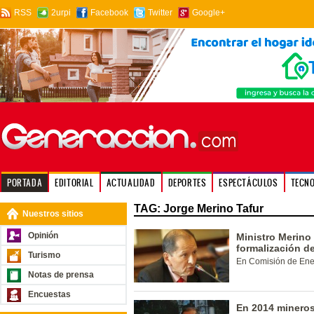
RSS
2urpi
Facebook
Twitter
Google+
PORTADA
EDITORIAL
ACTUALIDAD
DEPORTES
ESPECTÁCULOS
TECN
TAG: Jorge Merino Tafur
Nuestros sitios
Opinión
Ministro Merino
formalización d
Turismo
En Comisión de Ener
Notas de prensa
Encuestas
En 2014 mineros