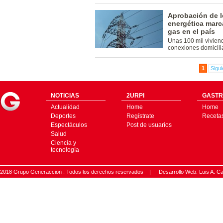
Aprobación de l
energética marca
gas en el país
Unas 100 mil vivien
conexiones domicili
1
Sigui
NOTICIAS
2URPI
GASTR
Actualidad
Home
Home
Deportes
Regístrate
Receta
Espectáculos
Post de usuarios
Salud
Ciencia y
tecnología
2018 Grupo Generaccion . Todos los derechos reservados |
Desarrollo Web: Luis A.