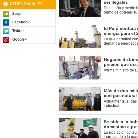
ser ilegales
REDES SOCIALES
En un año y medio h
punto de obtener s
2urpi
Facebook
El Perú contará
Twitter
energía para el 
Lo que permitirá con
Google+
demanda energética 
Hogares de Lima
precios que osc
Afirma ministro de E
Más de dos mill
con gas natural
Actualmente, el gas n
industrial.
Se pide a la pob
domestico a pre
La población consul
ingresando a la pág