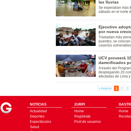
las lluvias
Se esperaban más llu
sábado en el norte d
Ejecutivo adopt
por nueva crecid
Trasladan más person
puentes; se colocan
caseríos vulnerables
UCV proveerá 10
damnificados p
A través del Progra
desplegando 20 com
afectadas de Lima y
« Anterior
1
2
3
NOTICIAS
2URPI
GASTR
Actualidad
Home
Home
Deportes
Regístrate
Receta
Espectáculos
Post de usuarios
Salud