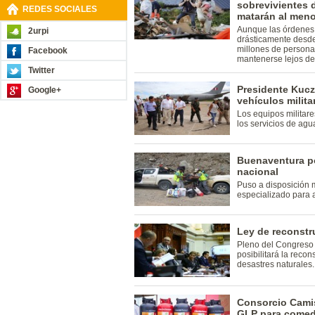
sobrevivientes 
REDES SOCIALES
matarán al meno
Aunque las órdenes
2urpi
drásticamente desde
millones de persona
Facebook
mantenerse lejos de
Twitter
Presidente Kucz
Google+
vehículos milit
Los equipos militare
los servicios de agu
Buenaventura p
nacional
Puso a disposición 
especializado para a
Ley de reconstr
Pleno del Congreso a
posibilitará la reco
desastres naturales.
Consorcio Camis
GLP para comed