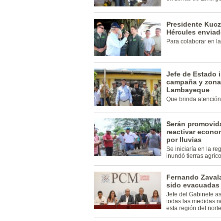
Presidente Kucz
Hércules envia
Para colaborar en l
Jefe de Estado 
campaña y zona
Lambayeque
Que brinda atención
Serán promovida
reactivar econo
por lluvias
Se iniciaría en la 
inundó tierras agrícol
Fernando Zavala
sido evacuadas 
Jefe del Gabinete a
todas las medidas n
esta región del norte