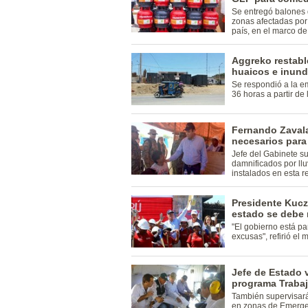
Se entregó balones
zonas afectadas por
país, en el marco 
Aggreko restabl
huaicos e inun
Se respondió a la e
36 horas a partir de l
Fernando Zaval
necesarios para
Jefe del Gabinete s
damnificados por ll
instalados en esta re
Presidente Kuczy
estado se debe 
"El gobierno está pa
excusas", refirió el 
Jefe de Estado v
programa Trabaj
También supervisar
en zonas de Emerge