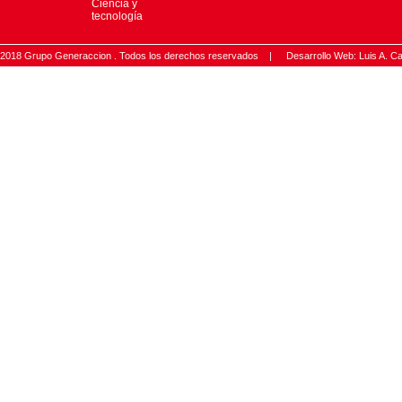
Ciencia y
tecnología
2018 Grupo Generaccion . Todos los derechos reservados |
Desarrollo Web: Luis A.