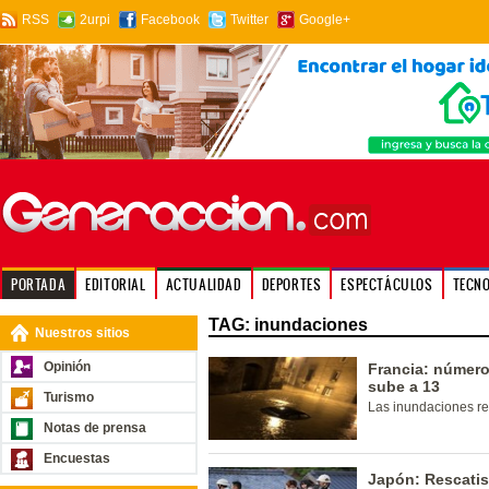
RSS
2urpi
Facebook
Twitter
Google+
PORTADA
EDITORIAL
ACTUALIDAD
DEPORTES
ESPECTÁCULOS
TECN
TAG: inundaciones
Nuestros sitios
Opinión
Francia: número
sube a 13
Turismo
Las inundaciones re
Notas de prensa
Encuestas
Japón: Rescatis