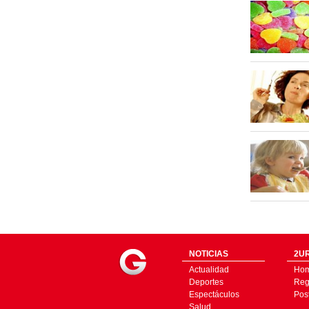
NOTICIAS
2UR
Actualidad
Ho
Deportes
Regí
Espectáculos
Pos
Salud