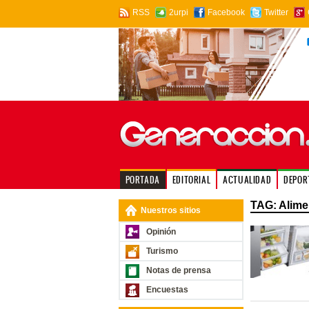
RSS
2urpi
Facebook
Twitter
PORTADA
EDITORIAL
ACTUALIDAD
DEPOR
TAG: Alime
Nuestros sitios
Opinión
Turismo
Notas de prensa
Encuestas