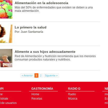
Alimentación en la adolescencia
Más del 50% de enfermedades que existen se deben a una
mala alimentación.
Lo primero la salud
Por: Juan Santamaría
Alimente a sus hijos adecuadamente
Red de Alimentación y Nutrición recomienda que los menores
consuman productos naturales y nutritivos.
« Anterior
1
2
Siguiente »
PI
GASTRONOMÍA
RADIO G
N
me
Home
Radio
mi
strate
Recetas
Música
Ec
t de usuarios
mi