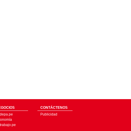
EGOCIOS
CONTÁCTENOS
depa.pe
Publicidad
onomía
trabajo.pe