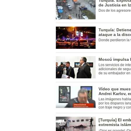
Turquía: Explot
de Justicia en I
Dos de los agresores
Turquía: Detien
ataque a la dis
Donde perdieron la 
Moscú impulsa 
Los servicios de int
adicionales de segu
de su embajador en 
Vídeo que muest
Andrei Karlov, 
Las imágenes hablan
por los disparos la
con traje negro y co
[Turquía] El em
extremista islá
¡Dios es grande! ¡D