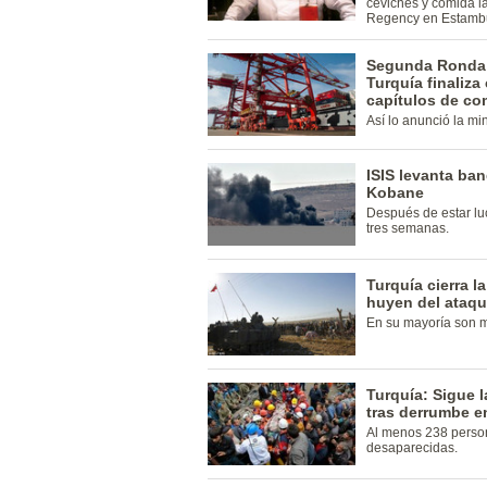
ceviches y comida l
Regency en Estambu
Segunda Ronda 
Turquía finaliza
capítulos de co
Así lo anunció la min
ISIS levanta ban
Kobane
Después de estar lu
tres semanas.
Turquía cierra l
huyen del ataqu
En su mayoría son m
Turquía: Sigue 
tras derrumbe e
Al menos 238 perso
desaparecidas.