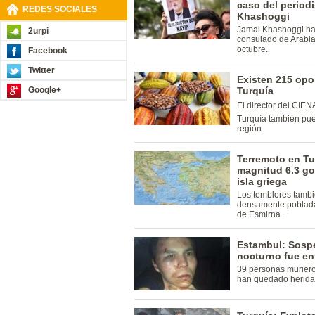
caso del period
REDES SOCIALES
Khashoggi
Jamal Khashoggi ha
2urpi
consulado de Arabia
octubre.
Facebook
Twitter
Existen 215 op
Google+
Turquía
El director del CIE
Turquía también pue
región.
Terremoto en Tu
magnitud 6.3 gol
isla griega
Los temblores tambi
densamente poblada 
de Esmirna.
Estambul: Sospe
nocturno fue en
39 personas muriero
han quedado herida