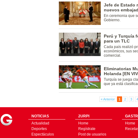
Jefe de Estado 
nuevos embajado
En ceremonia que se
Gobierno.
Perú y Turquía 
para un TLC
Cada país realizó p
económicos, sus sect
comercial.
Eliminatorias Mu
Holanda [EN VI
Turquía se juega cla
que ya está clasific
« Anterior
1
2
3
NOTICIAS
2URPI
GASTR
Actualidad
Home
Home
Deportes
Regístrate
Receta
Espectáculos
Post de usuarios