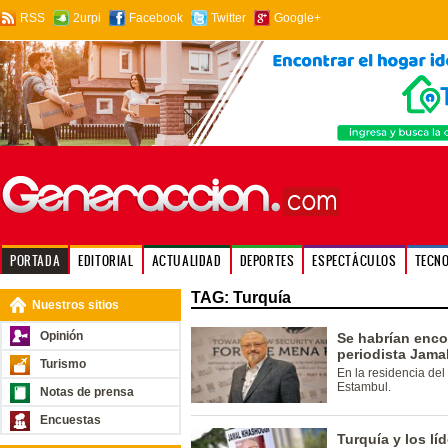
RSS
2urpi
Facebook
Twitter
Google+
PORTADA
EDITORIAL
ACTUALIDAD
DEPORTES
ESPECTÁCULOS
TECN
TAG: Turquía
Nuestros sitios
Opinión
Se habrían enco
periodista Jama
Turismo
En la residencia del
Estambul.
Notas de prensa
Encuestas
Turquía y los lí