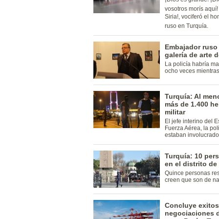
vosotros morís aquí!
Siria!, vociferó el
ruso en Turquía.
Embajador ruso 
galería de arte 
La policía habría ma
ocho veces mientras
Turquía: Al men
más de 1.400 he
militar
El jefe interino del 
Fuerza Aérea, la pol
estaban involucrados
Turquía: 10 per
en el distrito 
Quince personas res
creen que son de n
Concluye exitos
negociaciones d