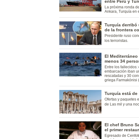
entre Perú y Tur
La próxima ronda de
Ankara, Turquía en e
Turquía derribó
de la frontera co
Presidente ruso con
los terroristas.
El Mediterráneo 
menos 34 person
Entre los fallecidos:
embarcación iban un
rescatadas y 30 cons
griega Farmakónisi 
Turquía está de
Ofertas y paquetes e
de Las mil y una noc
El chef Bruno Sa
el primer restau
Egresado de Cenfotu