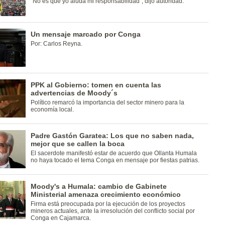
"No es que yo aluda mi responsabilidad", dijo autoridad.
Un mensaje marcado por Conga
Por: Carlos Reyna.
PPK al Gobierno: tomen en cuenta las
advertencias de Moody´s
Político remarcó la importancia del sector minero para la
economía local.
Padre Gastón Garatea: Los que no saben nada,
mejor que se callen la boca
El sacerdote manifestó estar de acuerdo que Ollanta Humala
no haya tocado el tema Conga en mensaje por fiestas patrias.
Moody's a Humala: cambio de Gabinete
Ministerial amenaza crecimiento económico
Firma está preocupada por la ejecución de los proyectos
mineros actuales, ante la irresolución del conflicto social por
Conga en Cajamarca.