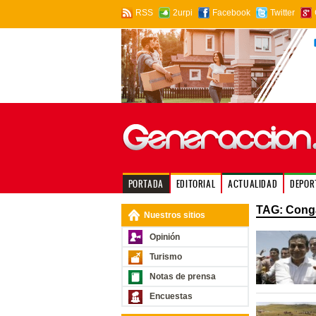
RSS
2urpi
Facebook
Twitter
PORTADA
EDITORIAL
ACTUALIDAD
DEPOR
TAG: Cong
Nuestros sitios
Opinión
Turismo
Notas de prensa
Encuestas